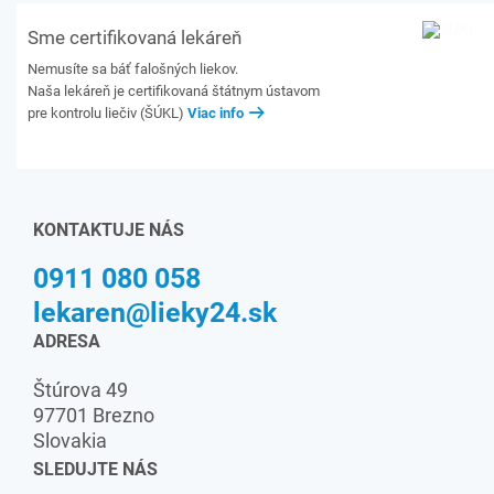
Sme certifikovaná lekáreň
Nemusíte sa báť falošných liekov.
Naša lekáreň je certifikovaná štátnym ústavom
pre kontrolu liečiv (ŠÚKL)
Viac info
KONTAKTUJE NÁS
0911 080 058
lekaren@lieky24.sk
ADRESA
Štúrova 49
97701 Brezno
Slovakia
SLEDUJTE NÁS