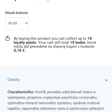
Obsah balenia
By buying this product you can collect up to
18
loyalty points
. Your cart will total
18
bodov
, ktoré
môžu byť prevedené na zľavový kupón v hodnote
0,18 €
.
Detaily
Charakteristika:
Horčík pomáha odstraňovať únavu a
vyčerpanie, priaznivo ovplyvňuje psychickú rovnováhu,
optimálnu činnosť nervového systému, správne svalové
napätie, napomáha zdravému rastu a zachovaniu zdravých