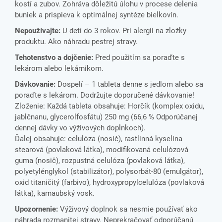
kostí a zubov. Zohráva dôležitú úlohu v procese delenia
buniek a prispieva k optimálnej syntéze bielkovín.
Nepoužívajte:
U detí do 3 rokov. Pri alergii na zložky
produktu. Ako náhradu pestrej stravy.
Tehotenstvo a dojčenie:
Pred použitím sa poraďte s
lekárom alebo lekárnikom.
Dávkovanie:
Dospelí – 1 tableta denne s jedlom alebo sa
poraďte s lekárom. Dodržujte doporučené dávkovanie!
Zloženie: Každá tableta obsahuje: Horčík (komplex oxidu,
jablčnanu, glycerolfosfátu) 250 mg (66,6 % Odporúčanej
dennej dávky vo výživových doplnkoch).
Ďalej obsahuje: celulóza (nosič), rastlinná kyselina
stearová (povlaková látka), modifikovaná celulózová
guma (nosič), rozpustná celulóza (povlaková látka),
polyetylénglykol (stabilizátor), polysorbát-80 (emulgátor),
oxid titaničitý (farbivo), hydroxypropylcelulóza (povlaková
látka), karnaubský vosk.
Upozornenie:
Výživový doplnok sa nesmie používať ako
náhrada rozmanitej stravy. Neprekračovať odporúčanú