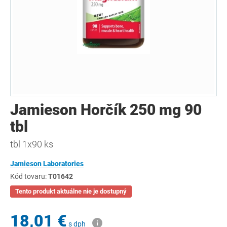
Jamieson Horčík 250 mg 90
tbl
tbl 1x90 ks
Jamieson Laboratories
Kód tovaru:
T01642
Tento produkt aktuálne nie je dostupný
18,01 €
s dph