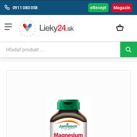
0911 080 058
eRecept
Magazín