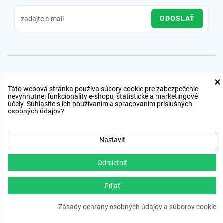
ODOSLAŤ
×
Táto webová stránka používa súbory cookie pre zabezpečenie
nevyhnutnej funkcionality e-shopu, štatistické a marketingové
účely. Súhlasíte s ich používaním a spracovaním príslušných
osobných údajov?
Nastaviť
Odmietniť
Prijať
Copyright © 2012 − 2026
Zásady ochrany osobných údajov a súborov cookie
webdesign
,
ppc
›
netsuccess.sk