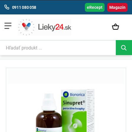
0911 080 058
eRecept
Magazín