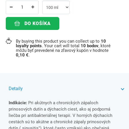
DO KOŠÍKA
By buying this product you can collect up to
10
loyalty points
. Your cart will total
10
bodov
, ktoré
môžu byť prevedené na zľavový kupón v hodnote
0,10 €
.
Detaily
Indikácie:
Pri akútnych a chronických zápaloch
prinosových dutín a dýchacích ciest, ako aj podporná
liečba pri antibakteriálnej terapii. V horných dýchacích
cestách sú to akútne a chronické zápaly prinosových
dutín („sinusitis"), ktoré často vznikajú ako obyčajná