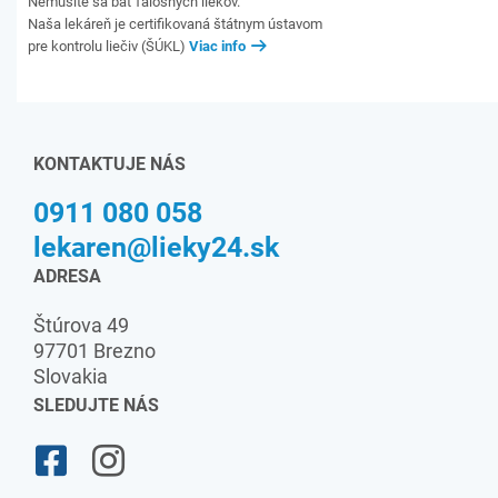
Nemusíte sa báť falošných liekov.
Naša lekáreň je certifikovaná štátnym ústavom
pre kontrolu liečiv (ŠÚKL)
Viac info
KONTAKTUJE NÁS
0911 080 058
lekaren@lieky24.sk
ADRESA
Štúrova 49
97701 Brezno
Slovakia
SLEDUJTE NÁS