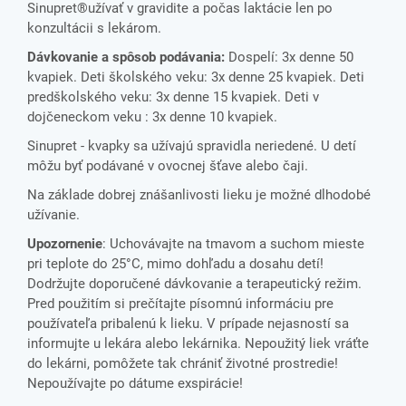
Sinupret®užívať v gravidite a počas laktácie len po
konzultácii s lekárom.
Dávkovanie a spôsob podávania:
Dospelí: 3x denne 50
kvapiek. Deti školského veku: 3x denne 25 kvapiek. Deti
predškolského veku: 3x denne 15 kvapiek. Deti v
dojčeneckom veku : 3x denne 10 kvapiek.
Sinupret - kvapky sa užívajú spravidla neriedené. U detí
môžu byť podávané v ovocnej šťave alebo čaji.
Na základe dobrej znášanlivosti lieku je možné dlhodobé
užívanie.
Upozornenie
: Uchovávajte na tmavom a suchom mieste
pri teplote do 25°C, mimo dohľadu a dosahu detí!
Dodržujte doporučené dávkovanie a terapeutický režim.
Pred použitím si prečítajte písomnú informáciu pre
používateľa pribalenú k lieku. V prípade nejasností sa
informujte u lekára alebo lekárnika. Nepoužitý liek vráťte
do lekárni, pomôžete tak chrániť životné prostredie!
Nepoužívajte po dátume exspirácie!