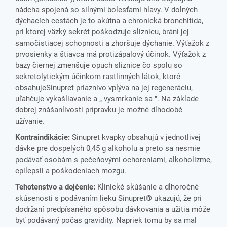
nádcha spojená so silnými bolesťami hlavy. V dolných
dýchacích cestách je to akútna a chronická bronchitída,
pri ktorej väzký sekrét poškodzuje sliznicu, bráni jej
samočistiacej schopnosti a zhoršuje dýchanie. Výťažok z
prvosienky a štiavca má protizápalový účinok. Výťažok z
bazy čiernej zmenšuje opuch sliznice čo spolu so
sekretolytickým účinkom rastlinných látok, ktoré
obsahujeSinupret priaznivo vplýva na jej regeneráciu,
uľahčuje vykašliavanie a „ vysmrkanie sa ". Na základe
dobrej znášanlivosti prípravku je možné dlhodobé
užívanie.
Kontraindikácie:
Sinupret kvapky obsahujú v jednotlivej
dávke pre dospelých 0,45 g alkoholu a preto sa nesmie
podávať osobám s pečeňovými ochoreniami, alkoholizme,
epilepsii a poškodeniach mozgu.
Tehotenstvo a dojčenie:
Klinické skúšanie a dlhoročné
skúsenosti s podávaním lieku Sinupret® ukazujú, že pri
dodržaní predpísaného spôsobu dávkovania a užitia môže
byť podávaný počas gravidity. Napriek tomu by sa mal