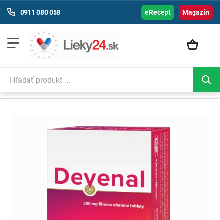
0911 080 058
eRecept
Magazín