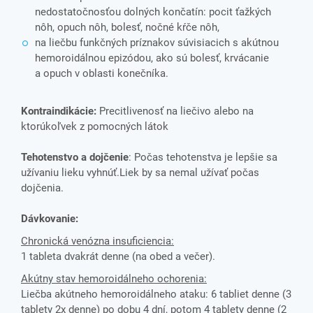
nedostatočnosťou dolných končatín: pocit ťažkých
nôh, opuch nôh, bolesť, nočné kŕče nôh,
na liečbu funkčných príznakov súvisiacich s akútnou
hemoroidálnou epizódou, ako sú bolesť, krvácanie
a opuch v oblasti konečníka.
Kontraindikácie:
Precitlivenosť na liečivo alebo na
ktorúkoľvek z pomocných látok
Tehotenstvo a dojčenie
: Počas tehotenstva je lepšie sa
užívaniu lieku vyhnúť.Liek by sa nemal užívať počas
dojčenia.
Dávkovanie:
Chronická venózna insuficiencia:
1 tableta dvakrát denne (na obed a večer).
Akútny stav hemoroidálneho ochorenia:
Liečba akútneho hemoroidálneho ataku: 6 tabliet denne (3
tablety 2x denne) po dobu 4 dní, potom 4 tablety denne (2