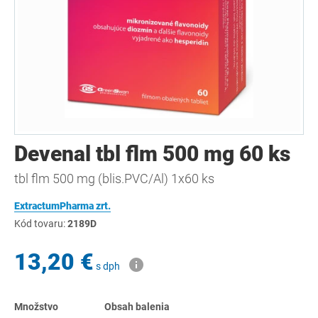
Devenal tbl flm 500 mg 60 ks
tbl flm 500 mg (blis.PVC/Al) 1x60 ks
ExtractumPharma zrt.
Kód tovaru:
2189D
13,20 €
s dph
Množstvo
Obsah balenia