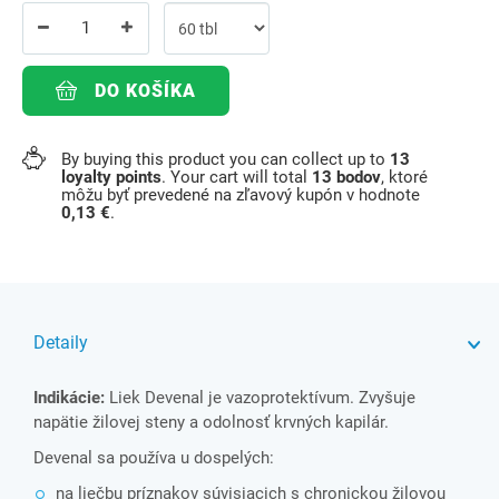
DO KOŠÍKA
By buying this product you can collect up to
13
loyalty points
. Your cart will total
13
bodov
, ktoré
môžu byť prevedené na zľavový kupón v hodnote
0,13 €
.
Detaily
Indikácie:
Liek Devenal je vazoprotektívum. Zvyšuje
napätie žilovej steny a odolnosť krvných kapilár.
Devenal sa používa u dospelých:
na liečbu príznakov súvisiacich s chronickou žilovou