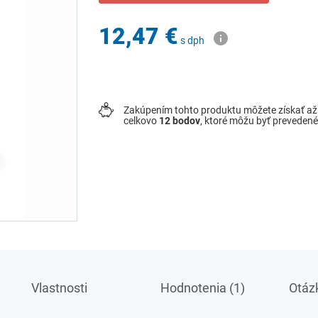
12,47 €
s dph
Zakúpením tohto produktu môžete získať a
celkovo
12
bodov
, ktoré môžu byť preveden
Vlastnosti
Hodnotenia (1)
Otázk