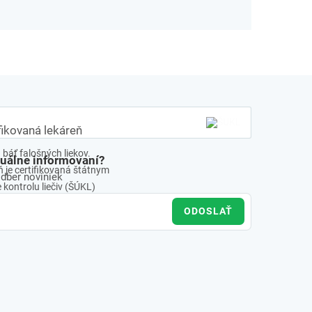
fikovaná lekáreň
báť falošných liekov.
tuálne informovaní?
 je certifikovaná štátnym
odber noviniek
kontrolu liečiv (ŠÚKL)
ODOSLAŤ