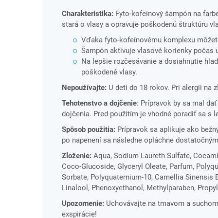
Charakteristika:
Fyto-kofeínový šampón na farbe
stará o vlasy a opravuje poškodenú štruktúru vl
Vďaka fyto-kofeínovému komplexu môžete 
Šampón aktivuje vlasové korienky počas 
Na lepšie rozčesávanie a dosiahnutie hla
poškodené vlasy.
Nepoužívajte:
U detí do 18 rokov. Pri alergii na
Tehotenstvo a dojčenie
: Prípravok by sa mal da
dojčenia. Pred použitím je vhodné poradiť sa s 
Spôsob použitia:
Prípravok sa aplikuje ako bežn
po napenení sa následne opláchne dostatočný
Zloženie:
Aqua, Sodium Laureth Sulfate, Cocamido
Coco-Glucoside, Glyceryl Oleate, Parfum, Polyqu
Sorbate, Polyquaternium-10, Camellia Sinensis 
Linalool, Phenoxyethanol, Methylparaben, Propyl
Upozornenie:
Uchovávajte na tmavom a suchom m
exspirácie!