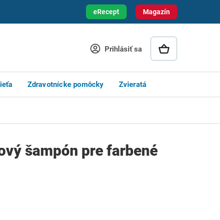
eRecept
Magazín
Prihlásiť sa
ieťa
Zdravotnícke pomôcky
Zvieratá
nový šampón pre farbené