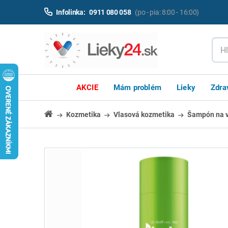
Infolinka:
0911 080 058
(po - pia: 8:00 - 16:00)
AKCIE
Mám problém
Lieky
Zdra
Kozmetika
Vlasová kozmetika
Šampón na v