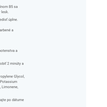
mínom B5 sa
 lesk.
dísť úplne.
farbené a
hotenstva a
obiť 2 minúty a
ropylene Glycol,
, Potassium
, Limonene,
ajte po dátume