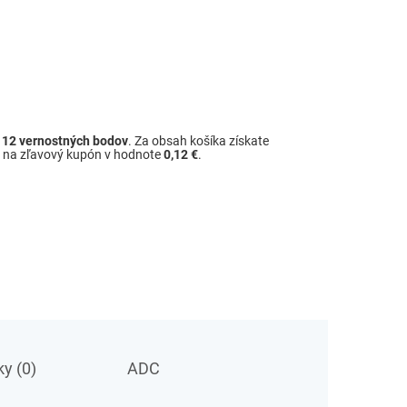
ž
12
vernostných bodov
. Za obsah košíka získate
é na zľavový kupón v hodnote
0,12 €
.
y (0)
ADC