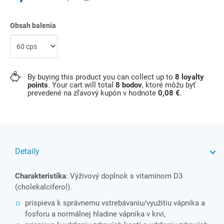
Obsah balenia
By buying this product you can collect up to
8
loyalty
points
. Your cart will total
8
bodov
, ktoré môžu byť
prevedené na zľavový kupón v hodnote
0,08 €
.
Detaily
Charakteristika
: Výživový doplnok s vitamínom D3
(cholekalciferol).
prispieva k správnemu vstrebávaniu/využitiu vápnika a
fosforu a normálnej hladine vápnika v krvi,