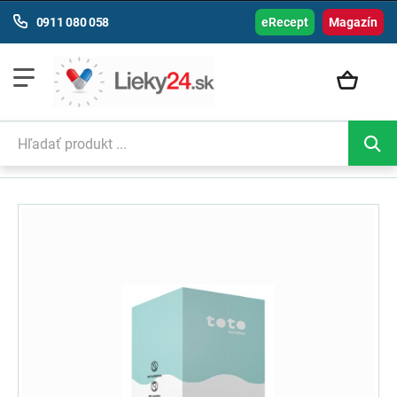
0911 080 058
eRecept
Magazín