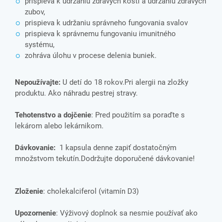
prispieva k udržaniu zdravých kostí a udržaniu zdravých
zubov,
prispieva k udržaniu správneho fungovania svalov
prispieva k správnemu fungovaniu imunitného
systému,
zohráva úlohu v procese delenia buniek.
Nepoužívajte:
U detí do 18 rokov.Pri alergii na zložky
produktu. Ako náhradu pestrej stravy.
Tehotenstvo a dojčenie
: Pred použitím sa poraďte s
lekárom alebo lekárnikom.
Dávkovanie:
1 kapsula denne zapiť dostatočným
množstvom tekutín.Dodržujte doporučené dávkovanie!
Zloženie
:
cholekalciferol (vitamín D3)
Upozornenie
: Výživový doplnok sa nesmie používať ako