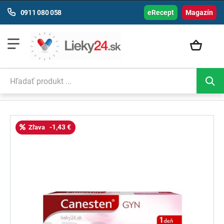
0911 080 058
eRecept
Magazín
-1,43 €
Zľava