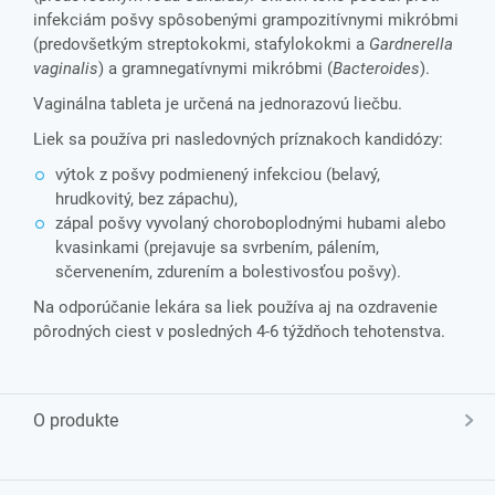
infekciám pošvy spôsobenými grampozitívnymi mikróbmi
(predovšetkým streptokokmi, stafylokokmi a
Gardnerella
vaginalis
) a gramnegatívnymi mikróbmi (
Bacteroides
).
Vaginálna tableta je určená na jednorazovú liečbu.
Liek sa používa pri nasledovných príznakoch kandidózy:
výtok z pošvy podmienený infekciou (belavý,
hrudkovitý, bez zápachu),
zápal pošvy vyvolaný choroboplodnými hubami alebo
kvasinkami (prejavuje sa svrbením, pálením,
sčervenením, zdurením a bolestivosťou pošvy).
Na odporúčanie lekára sa liek používa aj na ozdravenie
pôrodných ciest v posledných 4-6 týždňoch tehotenstva.
O produkte