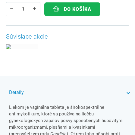
DO KOŠÍKA
Súvisiace akcie
Detaily
Liekom je vaginálna tableta je širokospektrálne
antimykotikum, ktoré sa používa na liečbu
gynekologických zápalov pošvy spôsobených hubovitými
mikroorganizmami, plesňami a kvasinkami
(predovšetkým rodu
Candida
). Okrem toho pôsobí proti