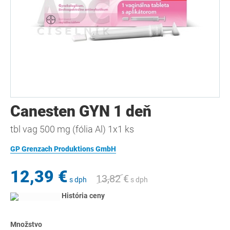
Canesten GYN 1 deň
tbl vag 500 mg (fólia Al) 1x1 ks
GP Grenzach Produktions GmbH
12,39 €
13,82 €
s dph
s dph
História ceny
Množstvo