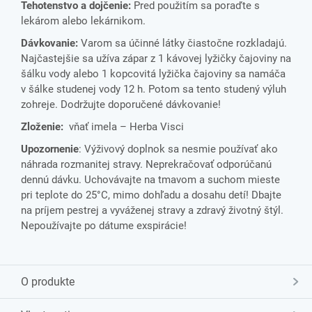
Tehotenstvo a dojčenie:
Pred použitím sa poraďte s
lekárom alebo lekárnikom.
Dávkovanie:
Varom sa účinné látky čiastočne rozkladajú.
Najčastejšie sa užíva zápar z 1 kávovej lyžičky čajoviny na
šálku vody alebo 1 kopcovitá lyžička čajoviny sa namáča
v šálke studenej vody 12 h. Potom sa tento studený výluh
zohreje. Dodržujte doporučené dávkovanie!
Zloženie:
vňať imela – Herba Visci
Upozornenie
: Výživový doplnok sa nesmie používať ako
náhrada rozmanitej stravy. Neprekračovať odporúčanú
dennú dávku. Uchovávajte na tmavom a suchom mieste
pri teplote do 25°C, mimo dohľadu a dosahu detí! Dbajte
na príjem pestrej a vyváženej stravy a zdravý životný štýl.
Nepoužívajte po dátume exspirácie!
O produkte