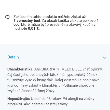
Zakúpením tohto produktu môžete získať až
1
vernostný bod
. Za obsah košíka získate celkovo
1
bod
, ktoré môžu byť prevedené na zľavový kupón v
hodnote
0,01 €
.
Detaily
Charakteristika
: AGROKARPATY IMELO BIELE vňať bylinný
čaj časť jeho obsahových látok má hypotonický účinok,
t.j. znižuje vysoký krvný tlak. Ďalej odstraňuje pocit návalu
krvi do hlavy zvlášť v klimaktériu. Potlačuje chorobne
zvýšenú činnosť štítnej žľazy.
Nepoužívajte:
U detí do 18 rokov. Pri alergii na zložky
produktu. Ako náhradu pestrej stravy.