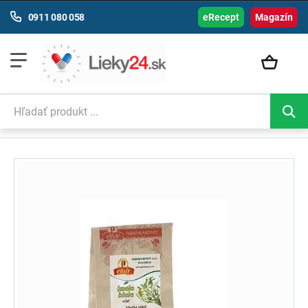
0911 080 058
eRecept
Magazín