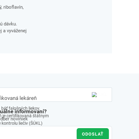
, riboflavín,
ú dávku.
j a vyváženej
fikovaná lekáreň
báť falošných liekov.
tuálne informovaní?
 je certifikovaná štátnym
odber noviniek
kontrolu liečiv (ŠÚKL)
ODOSLAŤ