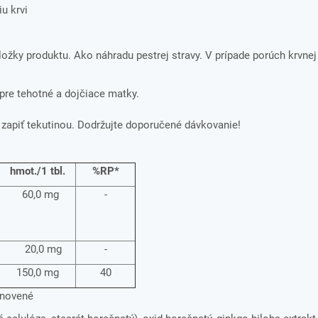
iu krvi
 zložky produktu. Ako náhradu pestrej stravy.
V prípade porúch krvnej 
 pre tehotné a dojčiace matky.
, zapiť tekutinou. Dodržujte doporučené dávkovanie!
hmot./1 tbl.
%RP*
60,0 mg
-
20,0 mg
-
150,0 mg
40
tanovené