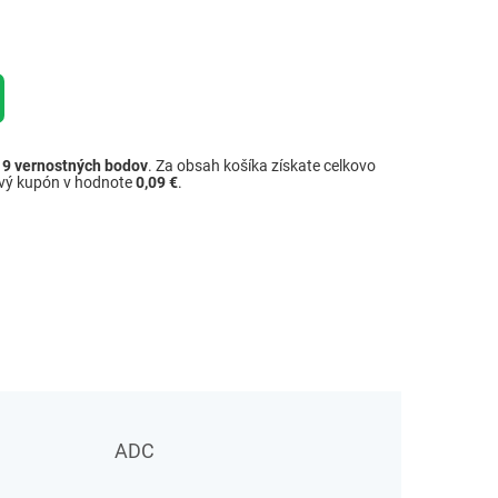
ž
9
vernostných bodov
. Za obsah košíka získate celkovo
ový kupón v hodnote
0,09 €
.
ADC