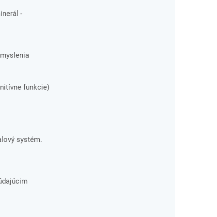
nerál -
 myslenia
itívne funkcie)
svalový systém.
búdajúcim