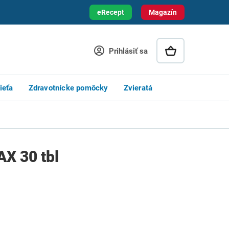
eRecept
Magazín
Prihlásiť sa
ieťa
Zdravotnícke pomôcky
Zvieratá
X 30 tbl