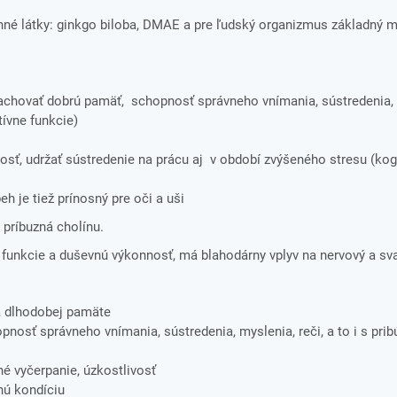
é látky: ginkgo biloba, DMAE a pre ľudský organizmus základný mi
zachovať dobrú pamäť, schopnosť správneho vnímania, sústredenia,
tívne funkcie)
sť, udržať sústredenie na prácu aj v období zvýšeného stresu (kogn
h je tiež prínosný pre oči a uši
 príbuzná cholínu.
 funkcie a duševnú výkonnosť, má blahodárny vplyv na nervový a 
a dlhodobej pamäte
nosť správneho vnímania, sústredenia, myslenia, reči, a to i s pri
é vyčerpanie, úzkostlivosť
nú kondíciu