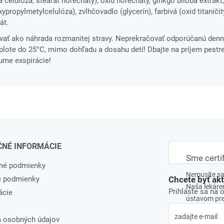
 celulóza, stearát horečnatý), oxid horečnatý, ginkgo biloba extrakt,
ypropylmetylcelulóza), zvlhčovadlo (glycerín), farbivá (oxid titaničitý
át.
ať ako náhrada rozmanitej stravy. Neprekračovať odporúčanú denn
ote do 25°C, mimo dohľadu a dosahu detí! Dbajte na príjem pestre
tume exspirácie!
ČNÉ INFORMÁCIE
Sme certi
né podmienky
Nemusíte sa 
e podmienky
Chcete byť ak
Naša lekáreň
Prihláste sa na 
ácie
ústavom pre 
 osobných údajov