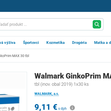
vá výživa
Športovci
Kozmetika
Drogéria
Matka a d
koPrim MAX 30 tbl
Walmark GinkoPrim MA
tbl (inov. obal 2019) 1x30 ks
WALMARK, a.s.
9,11 €
s dph