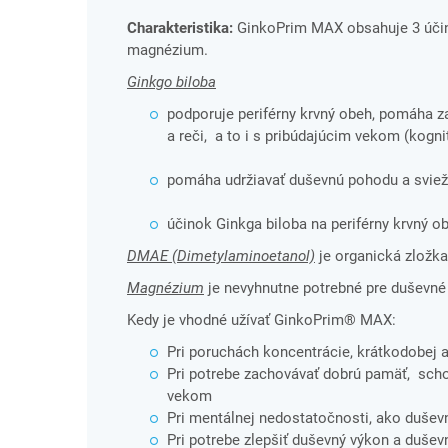
Charakteristika:
GinkoPrim MAX obsahuje 3 účinn
magnézium.
Ginkgo biloba
podporuje periférny krvný obeh, pomáha 
a reči, a to i s pribúdajúcim vekom (kogni
pomáha udržiavať duševnú pohodu a sviežo
účinok Ginkga biloba na periférny krvný obe
DMAE (Dimetylaminoetanol)
je organická zložka
Magnézium
je nevyhnutne potrebné pre duševné
Kedy je vhodné užívať GinkoPrim® MAX:
Pri poruchách koncentrácie, krátkodobej 
Pri potrebe zachovávať dobrú pamäť, schop
vekom
Pri mentálnej nedostatočnosti, ako duševn
Pri potrebe zlepšiť duševný výkon a dušev