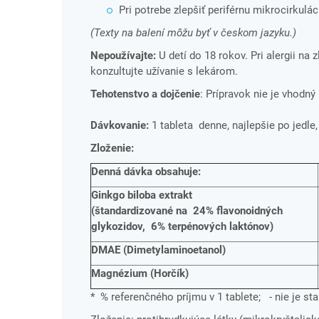
Pri potrebe zlepšiť periférnu mikrocirkulác
(Texty na balení môžu byť v českom jazyku.)
Nepoužívajte:
U detí do 18 rokov. Pri alergii na
konzultujte užívanie s lekárom.
Tehotenstvo a dojčenie
: Prípravok nie je vhodný
Dávkovanie:
1 tableta denne, najlepšie po jedle
Zloženie:
Denná dávka obsahuje:
Ginkgo biloba extrakt
(štandardizované na 24% flavonoidných
glykozidov, 6% terpénových laktónov)
DMAE (Dimetylaminoetanol)
Magnézium (Horčík)
* % referenčného príjmu v 1 tablete; - nie je s