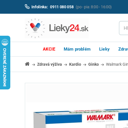
Infolinka:
0911 080 058
(po - pia: 8:00 - 16:00)
AKCIE
Mám problém
Lieky
Zdra
Zdravá výživa
Kardio
Ginko
Walmark Gin