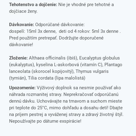
Tehotenstvo a dojčenie:
Nie je vhodné pre tehotné a
dojčiace ženy.
Dávkovanie:
Odporúčané dávkovanie:
dospelí: 15ml 3x denne, deti od 4 rokov: 5ml 3x denne .
Pred použitím pretrepať. Dodržujte doporučené
dávkovanie!
Zloženie:
Althaea officinalis (ibiš), Eucalyptus globulus
(eukalyptus), kyselina L-askorbová (vitamín C), Plantago
lanceolata (skorocel kopijovitý), Thymus vulgaris
(tymián), Tilia cordata (lipa malolistá)
Upozornenie:
Výživový doplnok sa nesmie používať ako
náhrada rozmanitej stravy. Neprekračovať odporúčanú
dennú dávku. Uchovávajte na tmavom a suchom mieste
pri teplote do 25°C, mimo dohľadu a dosahu detí! Dbajte
na príjem pestrej a vyváženej stravy a zdravý životný štýl.
Nepoužívajte po dátume exspirácie!