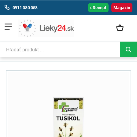
0911 080 058
eRecept
Magazín