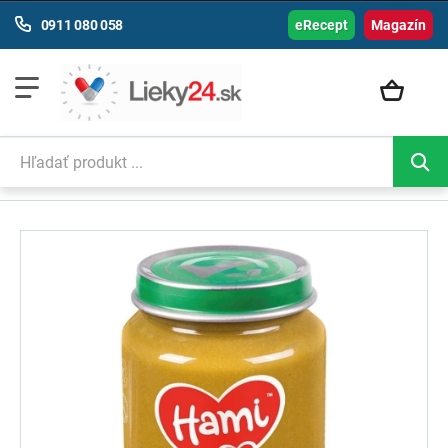
0911 080 058
eRecept
Magazín