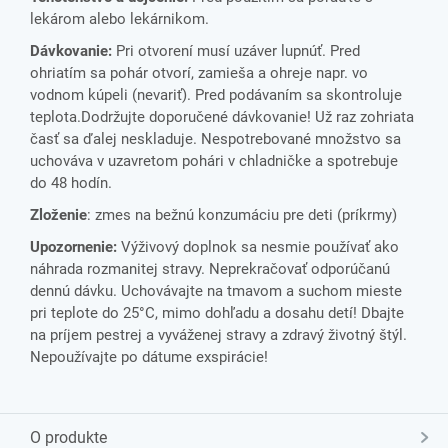
lekárom alebo lekárnikom.
Dávkovanie:
Pri otvorení musí uzáver lupnúť. Pred
ohriatím sa pohár otvorí, zamieša a ohreje napr. vo
vodnom kúpeli (nevariť). Pred podávaním sa skontroluje
teplota.Dodržujte doporučené dávkovanie! Už raz zohriata
časť sa ďalej neskladuje. Nespotrebované množstvo sa
uchováva v uzavretom pohári v chladničke a spotrebuje
do 48 hodín.
Zloženie
:
zmes na bežnú konzumáciu pre deti (príkrmy)
Upozornenie:
Výživový doplnok sa nesmie používať ako
náhrada rozmanitej stravy. Neprekračovať odporúčanú
dennú dávku. Uchovávajte na tmavom a suchom mieste
pri teplote do 25°C, mimo dohľadu a dosahu detí! Dbajte
na príjem pestrej a vyváženej stravy a zdravý životný štýl.
Nepoužívajte po dátume exspirácie!
O produkte