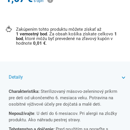
s dph
Zakúpením tohto produktu môžete získať až
1
vernostný bod
. Za obsah košíka získate celkovo
1
bod
, ktoré môžu byť prevedené na zľavový kupón v
hodnote
0,01 €
.
Detaily
Charakteristika:
Sterilizovaný mäsovo-zeleninový príkrm
pre deti od ukončeného 6. mesiaca veku. Potravina na
osobitné výživové účely pre dojčatá a malé deti.
Nepoužívajte
: U detí do 6 mesiacov. Pri alergii na zložky
produktu. Ako náhradu pestrej stravy.
Tehotenstvo a dojčenie:
Pred použitím sa poraďte s