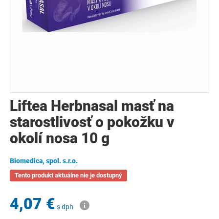
Liftea Herbnasal masť na
starostlivosť o pokožku v
okolí nosa 10 g
Biomedica, spol. s.r.o.
Tento produkt aktuálne nie je dostupný
4,07 €
s dph