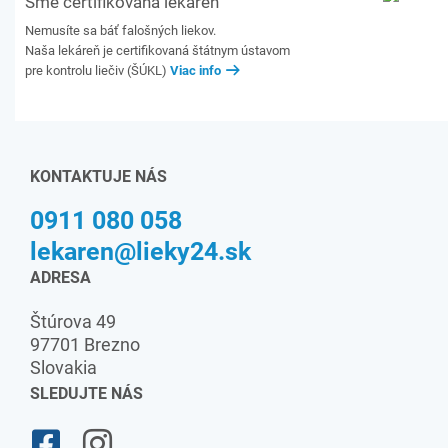
Sme certifikovaná lekáreň
Nemusíte sa báť falošných liekov.
Naša lekáreň je certifikovaná štátnym ústavom
pre kontrolu liečiv (ŠÚKL)
Viac info
KONTAKTUJE NÁS
0911 080 058
lekaren@lieky24.sk
ADRESA
Štúrova 49
97701 Brezno
Slovakia
SLEDUJTE NÁS