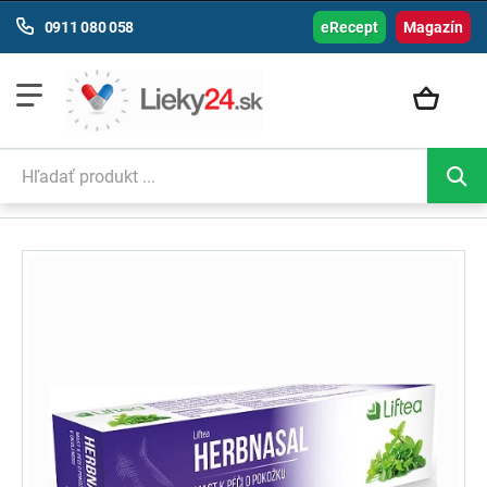
0911 080 058
eRecept
Magazín