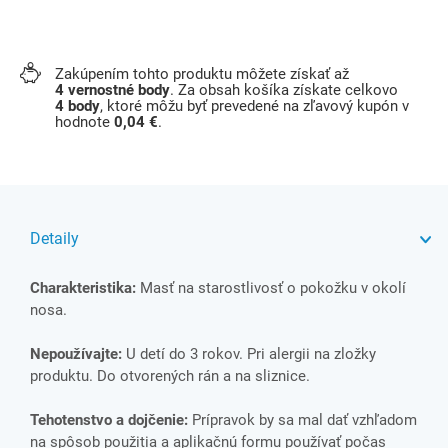
Zakúpením tohto produktu môžete získať až
4
vernostné body
. Za obsah košíka získate celkovo
4
body
, ktoré môžu byť prevedené na zľavový kupón v
hodnote
0,04 €
.
Detaily
Charakteristika:
Masť na starostlivosť o pokožku v okolí
nosa.
Nepoužívajte:
U detí do 3 rokov. Pri alergii na zložky
produktu. Do otvorených rán a na sliznice.
Tehotenstvo a dojčenie:
Prípravok by sa mal dať vzhľadom
na spôsob použitia a aplikačnú formu používať počas