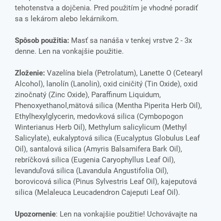
tehotenstva a dojčenia. Pred použitím je vhodné poradiť
sa s lekárom alebo lekárnikom.
Spôsob použitia:
Masť sa nanáša v tenkej vrstve 2 - 3x
denne. Len na vonkajšie použitie.
Zloženie:
Vazelína biela (Petrolatum), Lanette O (Cetearyl
Alcohol), lanolín (Lanolin), oxid ciničitý (Tin Oxide), oxid
zinočnatý (Zinc Oxide), Paraffinum Liquidum,
Phenoxyethanol,mätová silica (Mentha Piperita Herb Oil),
Ethylhexylglycerin, medovková silica (Cymbopogon
Winterianus Herb Oil), Methylum salicylicum (Methyl
Salicylate), eukalyptová silica (Eucalyptus Globulus Leaf
Oil), santalová silica (Amyris Balsamifera Bark Oil),
rebríčková silica (Eugenia Caryophyllus Leaf Oil),
levanduľová silica (Lavandula Angustifolia Oil),
borovicová silica (Pinus Sylvestris Leaf Oil), kajeputová
silica (Melaleuca Leucadendron Cajeputi Leaf Oil).
Upozornenie
: Len na vonkajšie použitie! Uchovávajte na