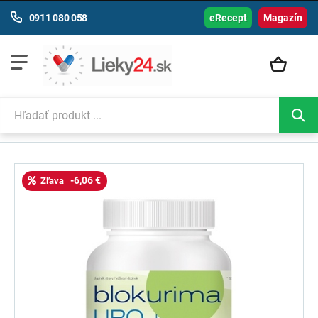
0911 080 058
eRecept
Magazín
-6,06 €
Zľava