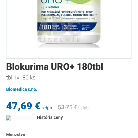
Blokurima URO+ 180tbl
tbl 1x180 ks
Biomedica s.r.o.
47,69 €
53,75 €
s dph
s dph
História ceny
Množstvo