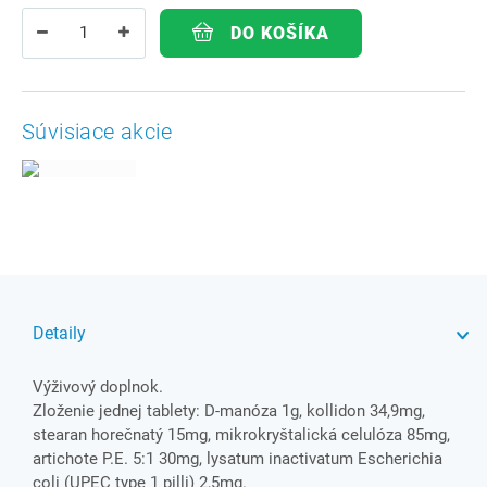
DO KOŠÍKA
Súvisiace akcie
Detaily
Výživový doplnok.
Zloženie jednej tablety: D-manóza 1g, kollidon 34,9mg,
stearan horečnatý 15mg, mikrokryštalická celulóza 85mg,
artichote P.E. 5:1 30mg, lysatum inactivatum Escherichia
coli (UPEC type 1 pilli) 2,5mg.