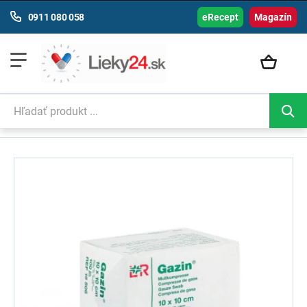
0911 080 058
eRecept
Magazín