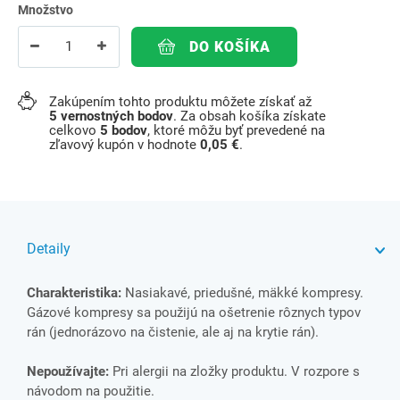
Množstvo
DO KOŠÍKA
Zakúpením tohto produktu môžete získať až
5
vernostných bodov
. Za obsah košíka získate
celkovo
5
bodov
, ktoré môžu byť prevedené na
zľavový kupón v hodnote
0,05 €
.
Detaily
Charakteristika:
Nasiakavé, priedušné, mäkké kompresy.
Gázové kompresy sa použijú na ošetrenie rôznych typov
rán (jednorázovo na čistenie, ale aj na krytie rán).
Nepoužívajte:
Pri alergii na zložky produktu. V rozpore s
návodom na použitie.