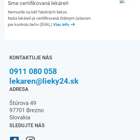
Sme certifikovaná lekáreň
Nemusíte sa báť falošných liekov.
Naša lekáreň je certifikovaná štátnym ústavom
pre kontrolu liečiv (ŠÚKL)
Viac info
KONTAKTUJE NÁS
0911 080 058
lekaren@lieky24.sk
ADRESA
Štúrova 49
97701 Brezno
Slovakia
SLEDUJTE NÁS