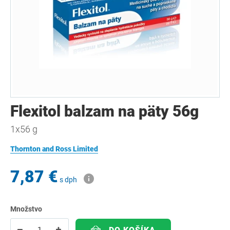
Flexitol balzam na päty 56g
1x56 g
Thornton and Ross Limited
7,87 €
s dph
Množstvo