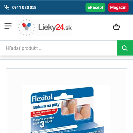
0911 080 058
eRecept
Magazín