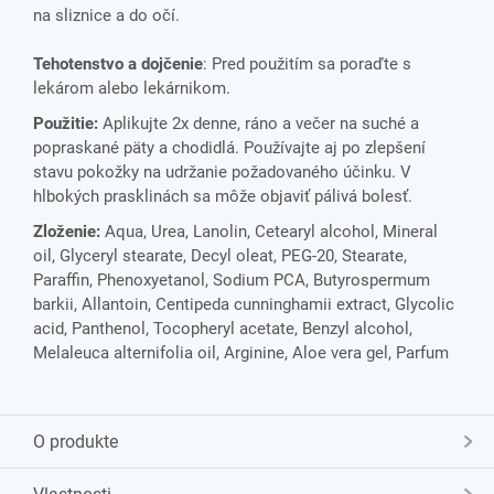
na sliznice a do očí.
Tehotenstvo a dojčenie
: Pred použitím sa poraďte s
lekárom alebo lekárnikom.
Použitie:
Aplikujte 2x denne, ráno a večer na suché a
popraskané päty a chodidlá. Používajte aj po zlepšení
stavu pokožky na udržanie požadovaného účinku. V
hlbokých prasklinách sa môže objaviť pálivá bolesť.
Zloženie:
Aqua, Urea, Lanolin, Cetearyl alcohol, Mineral
oil, Glyceryl stearate, Decyl oleat, PEG-20, Stearate,
Paraffin, Phenoxyetanol, Sodium PCA, Butyrospermum
barkii, Allantoin, Centipeda cunninghamii extract, Glycolic
acid, Panthenol, Tocopheryl acetate, Benzyl alcohol,
Melaleuca alternifolia oil, Arginine, Aloe vera gel, Parfum
O produkte