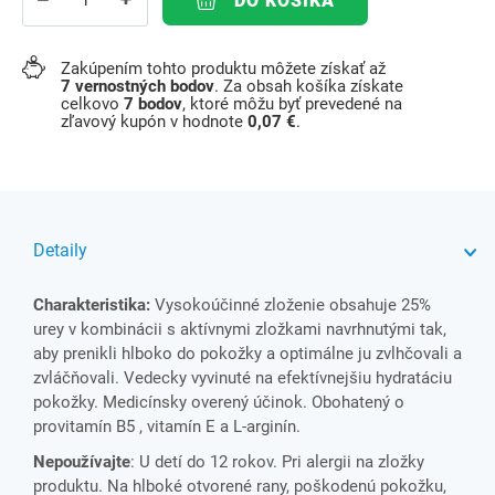
DO KOŠÍKA
Zakúpením tohto produktu môžete získať až
7
vernostných bodov
. Za obsah košíka získate
celkovo
7
bodov
, ktoré môžu byť prevedené na
zľavový kupón v hodnote
0,07 €
.
Detaily
Charakteristika:
Vysokoúčinné zloženie obsahuje 25%
urey v kombinácii s aktívnymi zložkami navrhnutými tak,
aby prenikli hlboko do pokožky a optimálne ju zvlhčovali a
zvláčňovali. Vedecky vyvinuté na efektívnejšiu hydratáciu
pokožky. Medicínsky overený účinok. Obohatený o
provitamín B5 , vitamín E a L-arginín.
Nepoužívajte
: U detí do 12 rokov. Pri alergii na zložky
produktu. Na hlboké otvorené rany, poškodenú pokožku,