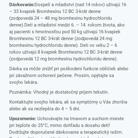
Dávkovanie:
Dospelí a mladiství (nad 14 rokov) užívajú 16
– 33 kvapiek Bromhexínu 12 BC 3-krát denne
(zodpovedá 24 – 48 mg bromhexínu hydrochloridu
denne).Deti a mladiství medzi 6. – 14. rokom života, ako
aj pacienti s hmotnosťou pod 50 kg užívajú 16 kvapiek
Bromhexinu 12 BC 3-krát denne (zodpovedá 24 mg
bromhexínu hydrochloridu denne). Deti vo veku 2 – 6
rokov užívajú 8 kvapiek Bromhexínu 12 BC 3-krát denne
(zodpovedá 12 mg bromhexínu hydrochloridu denne).
Dávka sa môže znížiť pri poškodení funkcie obličiek alebo
pri závažnom ochorení pečene. Prosím, opýtajte sa
svojho lekára.
Poznámka: Vhodný je dostatočný príjem tekutín.
Kontaktujte svojho lekára, ak sa symptómy u Vás zhoršia
alebo ak sa nezlepšia do 4 – 5 dní.
Upozornenie:
Uchovávajte na tmavom a suchom mieste
pri teplote do 25°C, mimo dohľadu a dosahu detí!
Dodržujte doporučené dávkovanie a terapeutický režim.