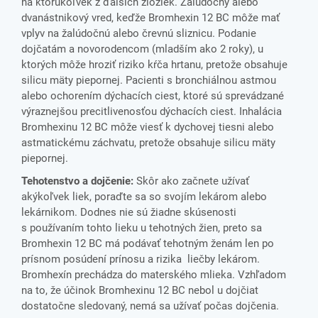
na ktorúkoľvek z ďalších zložiek. Žalúdočný alebo
dvanástnikový vred, keďže Bromhexin 12 BC môže mať
vplyv na žalúdočnú alebo črevnú sliznicu. Podanie
dojčatám a novorodencom (mladším ako 2 roky), u
ktorých môže hroziť riziko kŕča hrtanu, pretože obsahuje
silicu mäty piepornej. Pacienti s bronchiálnou astmou
alebo ochorením dýchacích ciest, ktoré sú sprevádzané
výraznejšou precitlivenosťou dýchacích ciest. Inhalácia
Bromhexinu 12 BC môže viesť k dychovej tiesni alebo
astmatickému záchvatu, pretože obsahuje silicu mäty
piepornej.
Tehotenstvo a dojčenie:
Skôr ako začnete užívať
akýkoľvek liek, poraďte sa so svojím lekárom alebo
lekárnikom. Dodnes nie sú žiadne skúsenosti
s používaním tohto lieku u tehotných žien, preto sa
Bromhexin 12 BC má podávať tehotným ženám len po
prísnom posúdení prínosu a rizika liečby lekárom.
Bromhexín prechádza do materského mlieka. Vzhľadom
na to, že účinok Bromhexinu 12 BC nebol u dojčiat
dostatočne sledovaný, nemá sa užívať počas dojčenia.