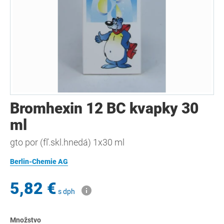
Bromhexin 12 BC kvapky 30
ml
gto por (fľ.skl.hnedá) 1x30 ml
Berlin-Chemie AG
5,82 €
s dph
Množstvo