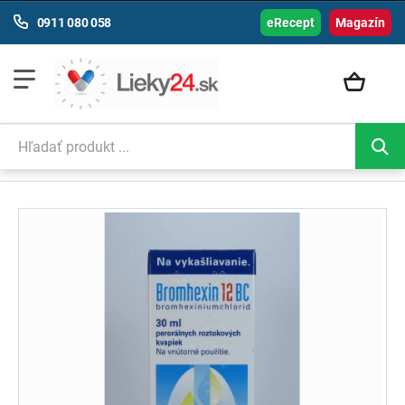
0911 080 058
eRecept
Magazín