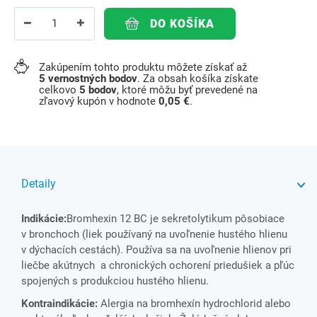
DO KOŠÍKA
Zakúpením tohto produktu môžete získať až
5
vernostných bodov
. Za obsah košíka získate
celkovo
5
bodov
, ktoré môžu byť prevedené na
zľavový kupón v hodnote
0,05 €
.
Detaily
Indikácie:
Bromhexin 12 BC je sekretolytikum pôsobiace
v bronchoch (liek používaný na uvoľnenie hustého hlienu
v dýchacích cestách). Používa sa na uvoľnenie hlienov pri
liečbe akútnych a chronických ochorení priedušiek a pľúc
spojených s produkciou hustého hlienu.
Kontraindikácie:
Alergia na bromhexín hydrochlorid alebo