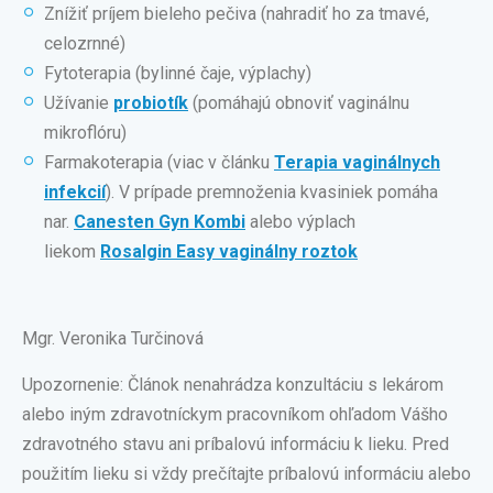
Znížiť príjem bieleho pečiva (nahradiť ho za tmavé,
celozrnné)
Fytoterapia (bylinné čaje, výplachy)
Užívanie
probiotík
(pomáhajú obnoviť vaginálnu
mikroflóru)
Farmakoterapia (viac v článku
Terapia vaginálnych
infekcií
). V prípade premnoženia kvasiniek pomáha
nar.
Canesten Gyn Kombi
alebo výplach
liekom
Rosalgin Easy vaginálny roztok
Mgr. Veronika Turčinová
Upozornenie: Článok nenahrádza konzultáciu s lekárom
alebo iným zdravotníckym pracovníkom ohľadom Vášho
zdravotného stavu ani príbalovú informáciu k lieku. Pred
použitím lieku si vždy prečítajte príbalovú informáciu alebo