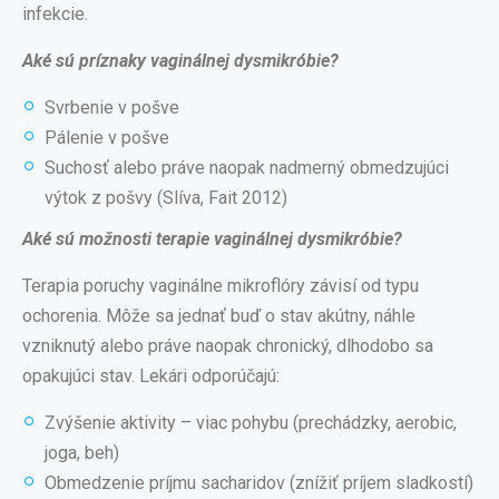
infekcie.
Aké sú príznaky vaginálnej dysmikróbie?
Svrbenie v pošve
Pálenie v pošve
Suchosť alebo práve naopak nadmerný obmedzujúci
výtok z pošvy (Slíva, Fait 2012)
Aké sú možnosti terapie vaginálnej dysmikróbie?
Terapia poruchy vaginálne mikroflóry závisí od typu
ochorenia. Môže sa jednať buď o stav akútny, náhle
vzniknutý alebo práve naopak chronický, dlhodobo sa
opakujúci stav. Lekári odporúčajú:
Zvýšenie aktivity – viac pohybu (prechádzky, aerobic,
joga, beh)
Obmedzenie príjmu sacharidov (znížiť príjem sladkostí)