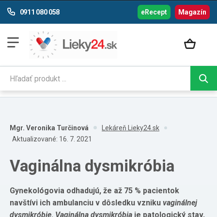
0911 080 058
eRecept
Magazín
Mgr. Veronika Turčinová
Lekáreň Lieky24.sk
Aktualizované:
16. 7. 2021
Vaginálna dysmikróbia
Gynekológovia odhadujú, že až 75 % pacientok
navštívi ich ambulanciu v dôsledku vzniku
vaginálnej
dysmikróbie
.
Vaginálna dysmikróbia
je patologický stav,