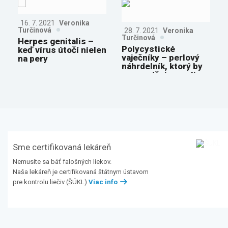
16. 7. 2021
Veronika
Turčinová
28. 7. 2021
Veronika
Turčinová
Herpes genitalis –
Polycystické
keď vírus útočí nielen
vaječníky – perlový
na pery
náhrdelník, ktorý by
sme radšej nemali
Sme certifikovaná lekáreň
Nemusíte sa báť falošných liekov.
Naša lekáreň je certifikovaná štátnym ústavom
pre kontrolu liečiv (ŠÚKL)
Viac info