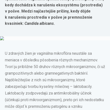
kedy dochádza k narušeniu ekosystému (prostredia)
v pošve. Medzi najčastejšie príčiny, kedy dôjde
k narušeniu prostredia v pošve je premnoženie
kvasiniek:
Candida albicans
.
U zdravých žien je vaginálna mikroflóra neustále sa
meniaca v dôsledku pôsobenia rôznych mechanizmov.
Tvorí ju približne 50 druhov rôznych mikroorganizmov, či už
grampozitívnych alebo gramnegatívnych baktérií.
Najdôležitejšie z nich sú mikroorganizmy, ktoré
zabezpečujú tvorbu kyseliny mliečnej – laktobacily.
Laktobacily zodpovedajú za antimikrobiálny účinok
(účinkujú proti mikroorganizmom), preto pri ich nedostatku
môže dôjsť k premnoženiu patogénu a vzniku