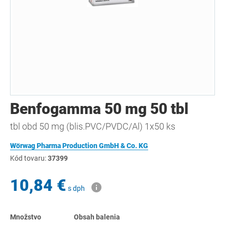
Benfogamma 50 mg 50 tbl
tbl obd 50 mg (blis.PVC/PVDC/Al) 1x50 ks
Wörwag Pharma Production GmbH & Co. KG
Kód tovaru:
37399
10,84 €
s dph
Množstvo
Obsah balenia