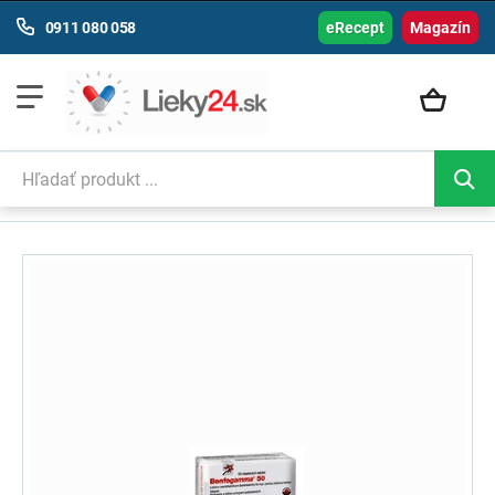
0911 080 058
eRecept
Magazín