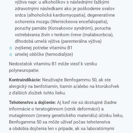
výživa napr. u alkoholikov s následnými ťažkými
zdravotnými následkami ako je poškodenie svalov
srdca (alhoholická kardiomyopatia), degeneratívne
ochorenia mozgu (Wernickeova encefalopatia),
poruchy pamäte (Korsakovov syndróm), porucha
vstrebávania živín v tenkom čreve (malabsorbcia),
dlhodobá umelá výživa (parenterálna výživa)
zvýšenej potrebe vitamínu B1
umelej obličke (hemodialýze)
Nedostatok vitamínu B1 môže viesť k vzniku
polyneuropatie.
Kontraindikácie:
Neužívajte Benfogammu 50, ak ste
alergický na benfotiamín, tiamín a/alebo na ktorúkoľvek
z ďalších zložiek tohto lieku.
Tehotenstvo a dojčenie:
Aj keď nie sú dostupné žiadne
informácie o teratogénnom (vznik deformácií) a
mutagénnom (zmeny genetického materiálu) účinku lieku,
Benfogamma 50 sa môže užívať počas tehotenstva
a obdobia dojčenia len v prípade, ak sa laboratórnymi