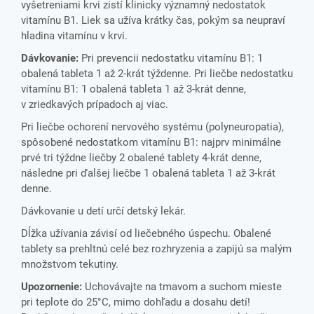
vyšetreniami krvi zistí klinicky významný nedostatok
vitamínu B1. Liek sa užíva krátky čas, pokým sa neupraví
hladina vitamínu v krvi.
Dávkovanie:
Pri prevencii nedostatku vitamínu B1: 1
obalená tableta 1 až 2‑krát týždenne. Pri liečbe nedostatku
vitamínu B1: 1 obalená tableta 1 až 3‑krát denne,
v zriedkavých prípadoch aj viac.
Pri liečbe ochorení nervového systému (polyneuropatia),
spôsobené nedostatkom vitamínu B1: najprv minimálne
prvé tri týždne liečby 2 obalené tablety 4‑krát denne,
následne pri ďalšej liečbe 1 obalená tableta 1 až 3‑krát
denne.
Dávkovanie u detí určí detský lekár.
Dĺžka užívania závisí od liečebného úspechu. Obalené
tablety sa prehltnú celé bez rozhryzenia a zapijú sa malým
množstvom tekutiny.
Upozornenie:
Uchovávajte na tmavom a suchom mieste
pri teplote do 25°C, mimo dohľadu a dosahu detí!