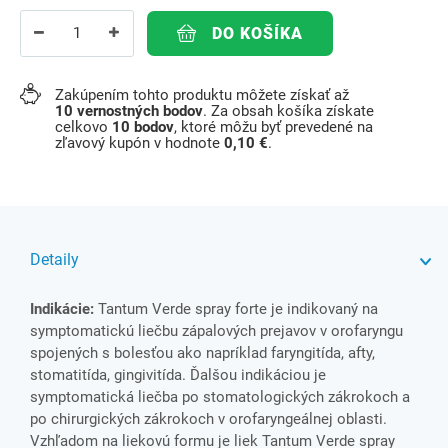
DO KOŠÍKA
Zakúpením tohto produktu môžete získať až
10
vernostných bodov
. Za obsah košíka získate
celkovo
10
bodov
, ktoré môžu byť prevedené na
zľavový kupón v hodnote
0,10 €
.
Detaily
Indikácie:
Tantum Verde spray forte je indikovaný na
symptomatickú liečbu zápalových prejavov v orofaryngu
spojených s bolesťou ako napríklad faryngitída, afty,
stomatitída, gingivitída. Ďalšou indikáciou je
symptomatická liečba po stomatologických zákrokoch a
po chirurgických zákrokoch v orofaryngeálnej oblasti.
Vzhľadom na liekovú formu je liek Tantum Verde spray