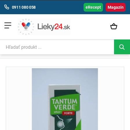
0911 080 058
eRecept
Magazín