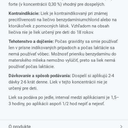
forte (v koncentrácii 0,30 %) vhodný pre dospelých.
Kontraindikácie:
Liek je kontraindikovaný pri známej
precitlivenosti na liečivo benzydamíniumchlorid alebo na
ktorúkoľvek z pomocných látok. Vzhľadom na obsah
liečiva nie je liek určený pre deti do 18 rokov.
Tehotenstvo a dojčenie:
Počas gravidity sa smie používať
len v prísne indikovaných prípadoch a počas laktácie sa
nemá používať vôbec. Možnosť prieniku benzydamínu do
materského mlieka nemožno vylúčiť, preto sa liek nemá
používať počas laktácie.
Dávkovanie a spôsob podávania:
Dospelí si aplikujú 2-4
dávky 2-6 krát denne. Liek v tejto koncentrácii nie je
určený pre deti.
Liek sa podáva po jedle, interval medzi aplikáciami je 1,5–
3 hodiny, po aplikácii aspoň 1/2 hod nepiť a nejesť.
O produkte