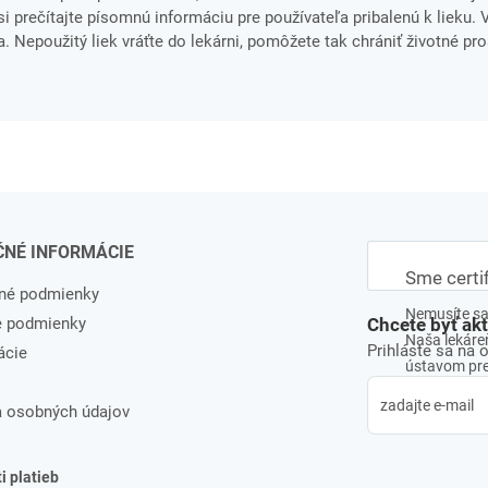
i prečítajte písomnú informáciu pre používateľa pribalenú k lieku. 
. Nepoužitý liek vráťte do lekárni, pomôžete tak chrániť životné pro
ČNÉ INFORMÁCIE
Sme certi
né podmienky
Nemusíte sa 
e podmienky
Chcete byť ak
Naša lekáreň
Prihláste sa na 
ácie
ústavom pre 
 osobných údajov
 platieb