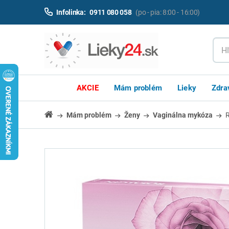
Infolinka:
0911 080 058
(po - pia: 8:00 - 16:00)
AKCIE
Mám problém
Lieky
Zdra
Mám problém
Ženy
Vaginálna mykóza
R