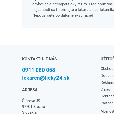
dávkovanie a terapeutický režim. Pred použitím s
nejasností sa informujte u lekára alebo lekárnika
Nepoužívajte po dátume exspirácie!
KONTAKTUJE NÁS
UŽITO
Obchod
0911 080 058
Dodaci
lekaren@lieky24.sk
Reklam
O nás
ADRESA
Ochrana
Štúrova 49
Partneri
97701 Brezno
Možnosti
Slovakia