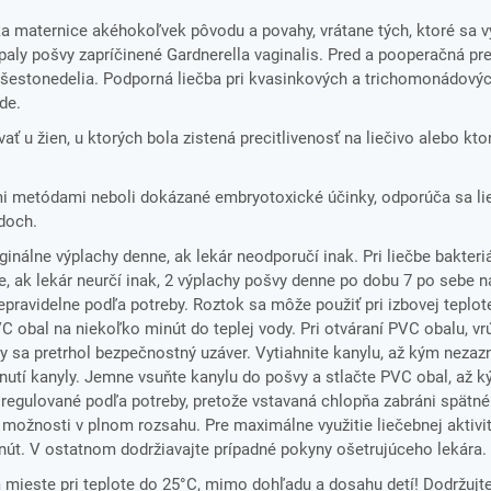
a maternice akéhokoľvek pôvodu a povahy, vrátane tých, ktoré sa v
ápaly pošvy zapríčinené Gardnerella vaginalis. Pred a pooperačná pr
s šestonedelia. Podporná liečba pri kvasinkových a trichomonádovýc
de.
ať u žien, u ktorých bola zistená precitlivenosť na liečivo alebo kt
i metódami neboli dokázané embryotoxické účinky, odporúča sa lie
adoch.
ginálne výplachy denne, ak lekár neodporučí inak. Pri liečbe bakteri
e, ak lekár neurčí inak, 2 výplachy pošvy denne po dobu 7 po sebe 
epravidelne podľa potreby. Roztok sa môže použiť pri izbovej teplot
VC obal na niekoľko minút do teplej vody. Pri otváraní PVC obalu, v
y sa pretrhol bezpečnostný uzáver. Vytiahnite kanylu, až kým nezazn
nutí kanyly. Jemne vsuňte kanylu do pošvy a stlačte PVC obal, až 
regulované podľa potreby, pretože vstavaná chlopňa zabráni spätn
možnosti v plnom rozsahu. Pre maximálne využitie liečebnej aktivi
nút. V ostatnom dodržiavajte prípadné pokyny ošetrujúceho lekára.
ieste pri teplote do 25°C, mimo dohľadu a dosahu detí! Dodržujt