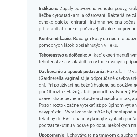
Indikácie:
Zápaly pošvového vchodu, pošvy, krčk
liečbe cytostatikami a ožarovaní. Bakteriálne z
gynekologickej chirurgii. Intímna hygiena poča
pri terapii atrofickej pošvovej sliznice po precho
Kontraindikácie
: Rosalgin Easy sa nesmie použív
pomocných látok obsiahnutých v lieku.
Tehotenstvo a dojčenie:
Aj keď experimentálnym
tehotenstve a v laktácii len v indikovaných príp
Dávkovanie a spôsob podávania:
Roztok: 1 -2 va
(Gardnerella vaginalis) je odporúčané dávkovani
dní. Pri používaní na bežnú hygienu sa používa n
použiť roztok vlažný, stačí ponoriť uzatvorený P
uzáver držte pevne a otočte vrchnáčikom tak, ab
Pozor, roztok začne vytekať až po úplnom vytiah
nevyprázdni. Vyprázdnenie môže byť postupné a 
tekutiny do PVC obalu. Vykonajte výplach podľa 
podržať tekutinu v pošve po dobu niekoľkých mi
Upozornenie:
Uchovávajte na tmavom a suchom m