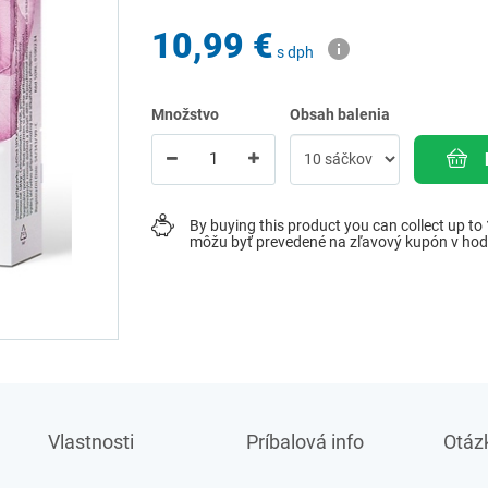
10,99 €
s dph
Množstvo
Obsah balenia
By buying this product you can collect up to
môžu byť prevedené na zľavový kupón v ho
Vlastnosti
Príbalová info
Otázk