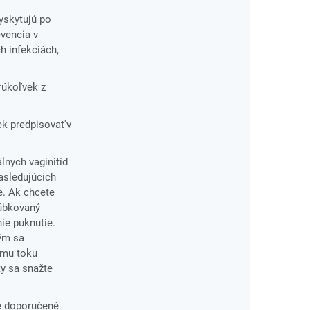
yskytujú po
evencia v
h infekciách,
orúkoľvek z
k predpisovat'v
álnych vaginitíd
nasledujúcich
e. Ak chcete
rúbkovaný
ie puknutie.
kým sa
ému toku
ty sa snažte
e doporučené