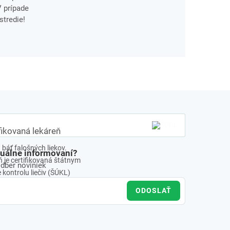
V prípade
stredie!
fikovaná lekáreň
báť falošných liekov.
tuálne informovaní?
 je certifikovaná štátnym
odber noviniek
kontrolu liečiv (ŠÚKL)
ODOSLAŤ