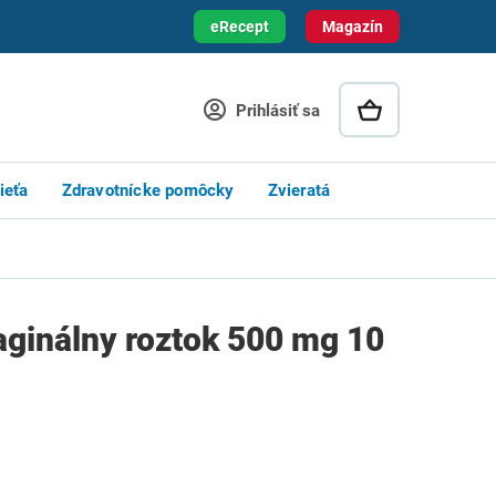
eRecept
Magazín
Prihlásiť sa
ieťa
Zdravotnícke pomôcky
Zvieratá
aginálny roztok 500 mg 10
s