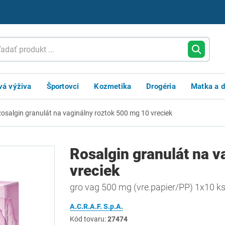
vá výživa
Športovci
Kozmetika
Drogéria
Matka a d
osalgin granulát na vaginálny roztok 500 mg 10 vreciek
Rosalgin granulát na v
vreciek
gro vag 500 mg (vre.papier/PP) 1x10 k
A.C.R.A.F. S.p.A.
Kód tovaru:
27474