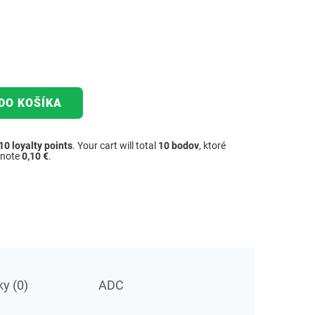
DO KOŠÍKA
10
loyalty points
. Your cart will total
10
bodov
, ktoré
dnote
0,10 €
.
y (0)
ADC