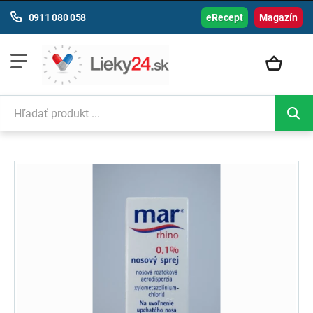
0911 080 058
eRecept
Magazín