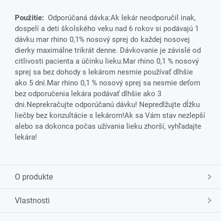
Použitie:
Odporúčaná dávka:Ak lekár neodporučil inak,
dospelí a deti školského veku nad 6 rokov si podávajú 1
dávku mar rhino 0,1% nosový sprej do každej nosovej
dierky maximálne trikrát denne. Dávkovanie je závislé od
citlivosti pacienta a účinku lieku.Mar rhino 0,1 % nosový
sprej sa bez dohody s lekárom nesmie používať dlhšie
ako 5 dní.Mar rhino 0,1 % nosový sprej sa nesmie deťom
bez odporučenia lekára podávať dlhšie ako 3
dni.Neprekračujte odporúčanú dávku! Nepredlžujte dĺžku
liečby bez konzultácie s lekárom!Ak sa Vám stav nezlepší
alebo sa dokonca počas užívania lieku zhorší, vyhľadajte
lekára!
O produkte
Vlastnosti