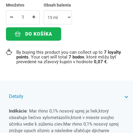
Množstvo
Obsah balenia
DO KOŠÍKA
By buying this product you can collect up to
7
loyalty
points
. Your cart will total
7
bodov
, ktoré môžu byť
prevedené na zľavový kupón v hodnote
0,07 €
.
Detaily
Indikácie
: Mar rhino 0,1% nosový sprej je liek,ktorý
obsahuje liečivo xylometazolín,ktoré v mieste svojho
účinku vedie k zúženiu ciev.Mar rhino 0,1% nosový sprej
znižuje opuch slizníc a následne uľahčuje dýchanie