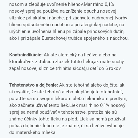
nosom a zlepšuje uvoľnenie hlienov.Mar rhino 0,1%
nosový sprej sa používa na zníženie opuchu nosovej
sliznice pri akútnej nádche, pri záchvate nadmernej tvorby
hlienu spôsobeného nádchou a pri alergickej nádche, na
urýchlenie uvoľnenia hlienu pri zápale prinosových dutín,
ako i pri zápale Eustachovej trubice spojeného s nádchou.
Kontraindikácie:
Ak ste alergický na liečivo alebo na
ktorúkoľvek z ďalších zložiek tohto lieku,ak máte suchý
zápal nosovej sliznice (rhinitis sicca),u detí do 6 rokov.
Tehotenstvo a dojčenie:
Ak ste tehotná alebo dojčíte, ak
si myslíte, že ste tehotná alebo ak plánujete otehotnieť,
poraďte sa so svojím lekárom alebo lekárnikom predtým,
ako začnete užívať tento liek.Liek mar rhino 0,1% nosový
sprej sa nemá používať v tehotenstve, pretože nie sú
známe účinky tohto lieku na plod. Liek sa nemá používať
počas dojčenie, lebo nie je známe, či sa liečivo vylučuje
do materského mlieka.