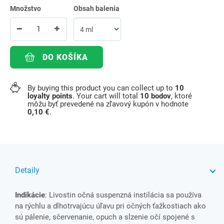
Množstvo
Obsah balenia
DO KOŠÍKA
By buying this product you can collect up to
10
loyalty points
. Your cart will total
10
bodov
, ktoré
môžu byť prevedené na zľavový kupón v hodnote
0,10 €
.
Detaily
Indikácie
: Livostin očná suspenzná instilácia sa používa
na rýchlu a dlhotrvajúcu úľavu pri očných ťažkostiach ako
sú pálenie, sčervenanie, opuch a slzenie očí spojené s