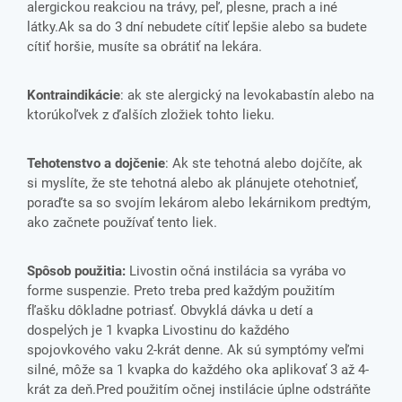
alergickou reakciou na trávy, peľ, plesne, prach a iné
látky.Ak sa do 3 dní nebudete cítiť lepšie alebo sa budete
cítiť horšie, musíte sa obrátiť na lekára.
Kontraindikácie
: ak ste alergický na levokabastín alebo na
ktorúkoľvek z ďalších zložiek tohto lieku.
Tehotenstvo a dojčenie
: Ak ste tehotná alebo dojčíte, ak
si myslíte, že ste tehotná alebo ak plánujete otehotnieť,
poraďte sa so svojím lekárom alebo lekárnikom predtým,
ako začnete používať tento liek.
Spôsob použitia:
Livostin očná instilácia sa vyrába vo
forme suspenzie. Preto treba pred každým použitím
fľašku dôkladne potriasť. Obvyklá dávka u detí a
dospelých je 1 kvapka Livostinu do každého
spojovkového vaku 2-krát denne. Ak sú symptómy veľmi
silné, môže sa 1 kvapka do každého oka aplikovať 3 až 4-
krát za deň.Pred použitím očnej instilácie úplne odstráňte