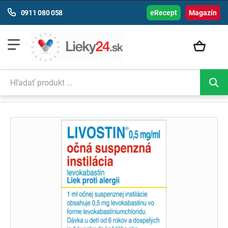
0911 080 058
eRecept
Magazín