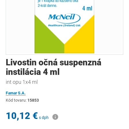
Livostin očná suspenzná
instilácia 4 ml
int opu 1x4 ml
Famar S.A.
Kód tovaru:
15853
10,12 €
s dph