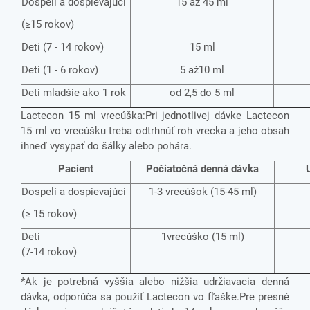
Dospelí a dospievajúci
15 až 45 ml
(≥15 rokov)
Deti
(7 - 14 rokov)
15 ml
Deti
(1 - 6 rokov)
5 až10 ml
Deti mladšie ako 1 rok
od 2,5 do 5 ml
Lactecon 15 ml vrecúška:
Pri jednotlivej dávke Lactecon
15 ml vo vrecúšku treba odtrhnúť roh vrecka a jeho obsah
ihneď vysypať do šálky alebo pohára.
Pacient
Počiatočná denná dávka
Dospelí a dospievajúci
1-3 vrecúšok (15-45 ml)
(≥ 15 rokov)
Deti
1vrecúško (15 ml)
(7-14 rokov)
*Ak je potrebná vyššia alebo nižšia udržiavacia denná
dávka, odporúča sa použiť Lactecon vo fľaške.Pre presné