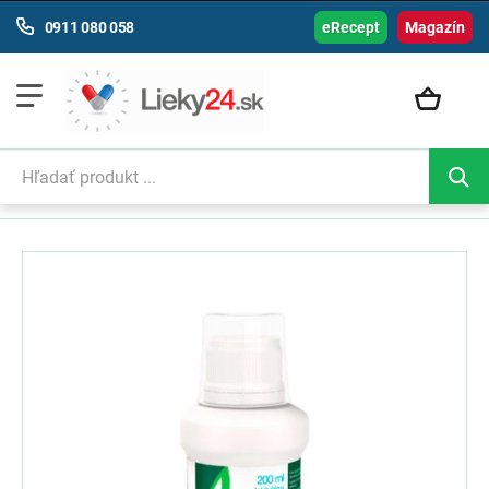
0911 080 058
eRecept
Magazín