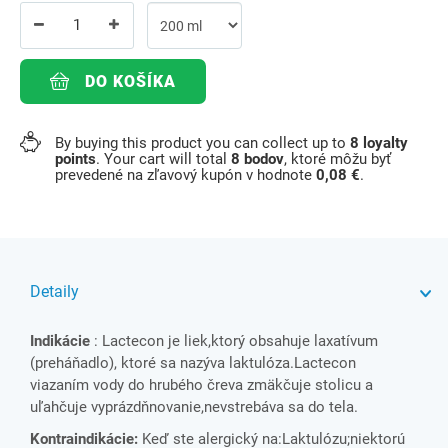
DO KOŠÍKA
By buying this product you can collect up to
8
loyalty
points
. Your cart will total
8
bodov
, ktoré môžu byť
prevedené na zľavový kupón v hodnote
0,08 €
.
Detaily
Indikácie
: Lactecon je liek,ktorý obsahuje laxatívum
(preháňadlo), ktoré sa nazýva laktulóza.Lactecon
viazaním vody do hrubého čreva zmäkčuje stolicu a
uľahčuje vyprázdňnovanie,nevstrebáva sa do tela.
Kontraindikácie:
Keď ste alergický na:Laktulózu;niektorú