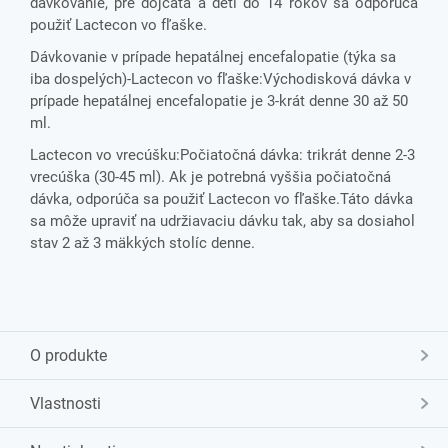
dávkovanie, pre dojčatá a deti do 14 rokov sa odporúča
použiť Lactecon vo fľaške.
Dávkovanie v prípade hepatálnej encefalopatie (týka sa
iba dospelých)
-Lactecon vo fľaške:
Východisková dávka v
prípade hepatálnej encefalopatie je 3-krát denne 30 až 50
ml.
Lactecon vo vrecúšku:Počiatočná dávka: trikrát denne 2-3
vrecúška (30-45 ml). Ak je potrebná vyššia počiatočná
dávka, odporúča sa použiť Lactecon vo fľaške.
Táto dávka
sa môže upraviť na udržiavaciu dávku tak, aby sa dosiahol
stav 2 až 3 mäkkých stolíc denne.
O produkte
Vlastnosti