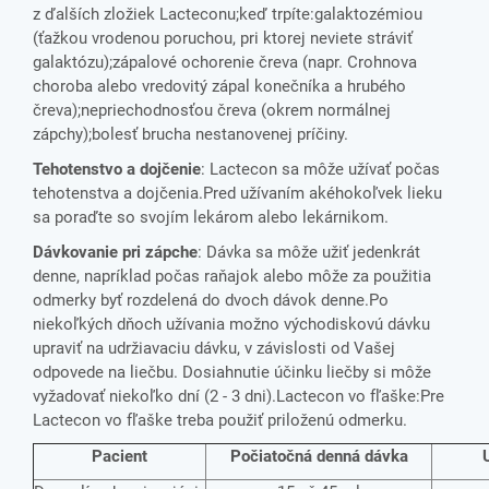
z ďalších zložiek Lacteconu;keď trpíte:galaktozémiou
(ťažkou vrodenou poruchou, pri ktorej neviete stráviť
galaktózu);zápalové ochorenie čreva (napr. Crohnova
choroba alebo vredovitý zápal konečníka a hrubého
čreva);nepriechodnosťou čreva (okrem normálnej
zápchy);bolesť brucha nestanovenej príčiny.
Tehotenstvo a dojčenie
: Lactecon sa môže užívať počas
tehotenstva a dojčenia.Pred užívaním akéhokoľvek lieku
sa poraďte so svojím lekárom alebo lekárnikom.
Dávkovanie pri zápche
: Dávka sa môže užiť jedenkrát
denne, napríklad počas raňajok alebo môže za použitia
odmerky byť rozdelená do dvoch dávok denne.Po
niekoľkých dňoch užívania možno východiskovú dávku
upraviť na udržiavaciu dávku, v závislosti od Vašej
odpovede na liečbu. Dosiahnutie účinku liečby si môže
vyžadovať niekoľko dní (2 - 3 dni).Lactecon vo fľaške:Pre
Lactecon vo fľaške treba použiť priloženú odmerku.
Pacient
Počiatočná denná dávka