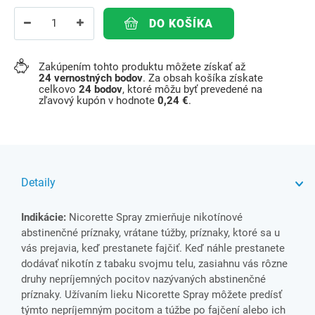
DO KOŠÍKA
Zakúpením tohto produktu môžete získať až
24
vernostných bodov
. Za obsah košíka získate
celkovo
24
bodov
, ktoré môžu byť prevedené na
zľavový kupón v hodnote
0,24 €
.
Detaily
Indikácie:
Nicorette Spray zmierňuje nikotínové
abstinenčné príznaky, vrátane túžby, príznaky, ktoré sa u
vás prejavia, keď prestanete fajčiť. Keď náhle prestanete
dodávať nikotín z tabaku svojmu telu, zasiahnu vás rôzne
druhy nepríjemných pocitov nazývaných abstinenčné
príznaky. Užívaním lieku Nicorette Spray môžete predísť
týmto nepríjemným pocitom a túžbe po fajčení alebo ich