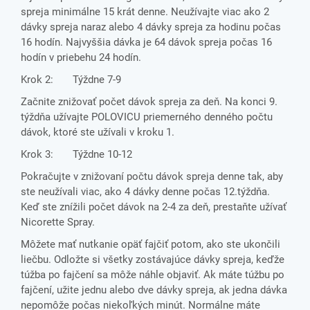
spreja minimálne 15 krát denne. Neužívajte viac ako 2
dávky spreja naraz alebo 4 dávky spreja za hodinu počas
16 hodín. Najvyššia dávka je 64 dávok spreja počas 16
hodín v priebehu 24 hodín.
Krok 2: Týždne 7-9
Začnite znižovať počet dávok spreja za deň. Na konci 9.
týždňa užívajte POLOVICU priemerného denného počtu
dávok, ktoré ste užívali v kroku 1.
Krok 3: Týždne 10-12
Pokračujte v znižovaní počtu dávok spreja denne tak, aby
ste neužívali viac, ako 4 dávky denne počas 12.týždňa.
Keď ste znížili počet dávok na 2-4 za deň, prestaňte užívať
Nicorette Spray.
Môžete mať nutkanie opäť fajčiť potom, ako ste ukončili
liečbu. Odložte si všetky zostávajúce dávky spreja, keďže
túžba po fajčení sa môže náhle objaviť. Ak máte túžbu po
fajčení, užite jednu alebo dve dávky spreja, ak jedna dávka
nepomôže počas niekoľkých minút. Normálne máte