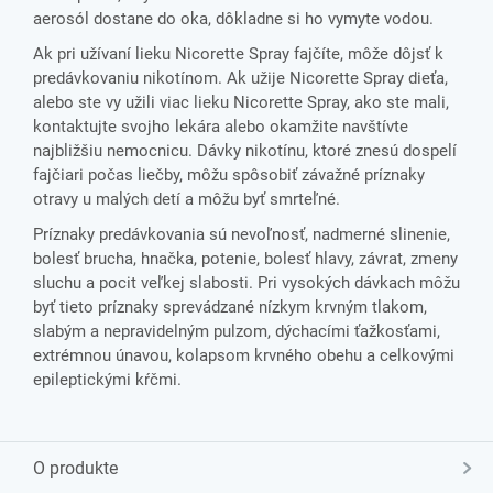
aerosól dostane do oka, dôkladne si ho vymyte vodou.
Ak pri užívaní lieku Nicorette Spray fajčíte, môže dôjsť k
predávkovaniu nikotínom. Ak užije Nicorette Spray dieťa,
alebo ste vy užili viac lieku Nicorette Spray, ako ste mali,
kontaktujte svojho lekára alebo okamžite navštívte
najbližšiu nemocnicu. Dávky nikotínu, ktoré znesú dospelí
fajčiari počas liečby, môžu spôsobiť závažné príznaky
otravy u malých detí a môžu byť smrteľné.
Príznaky predávkovania sú nevoľnosť, nadmerné slinenie,
bolesť brucha, hnačka, potenie, bolesť hlavy, závrat, zmeny
sluchu a pocit veľkej slabosti. Pri vysokých dávkach môžu
byť tieto príznaky sprevádzané nízkym krvným tlakom,
slabým a nepravidelným pulzom, dýchacími ťažkosťami,
extrémnou únavou, kolapsom krvného obehu a celkovými
epileptickými kŕčmi.
O produkte