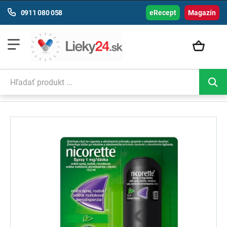
0911 080 058
eRecept
Magazín