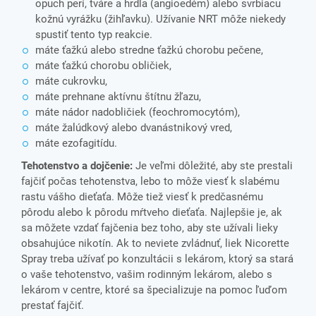
opuch perí, tváre a hrdla (angioedém) alebo svrbiacu
kožnú vyrážku (žihľavku). Užívanie NRT môže niekedy
spustiť tento typ reakcie.
máte ťažkú alebo stredne ťažkú chorobu pečene,
máte ťažkú chorobu obličiek,
máte cukrovku,
máte prehnane aktívnu štítnu žľazu,
máte nádor nadobličiek (feochromocytóm),
máte žalúdkový alebo dvanástnikový vred,
máte ezofagitídu.
Tehotenstvo a dojčenie:
Je veľmi dôležité, aby ste prestali
fajčiť počas tehotenstva, lebo to môže viesť k slabému
rastu vášho dieťaťa. Môže tiež viesť k predčasnému
pôrodu alebo k pôrodu mŕtveho dieťaťa. Najlepšie je, ak
sa môžete vzdať fajčenia bez toho, aby ste užívali lieky
obsahujúce nikotín. Ak to neviete zvládnuť, liek Nicorette
Spray treba užívať po konzultácii s lekárom, ktorý sa stará
o vaše tehotenstvo, vašim rodinným lekárom, alebo s
lekárom v centre, ktoré sa špecializuje na pomoc ľuďom
prestať fajčiť.