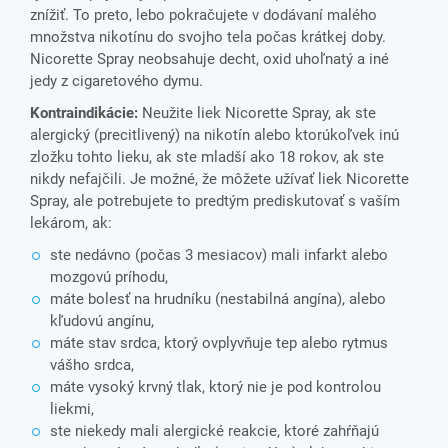
znížiť. To preto, lebo pokračujete v dodávaní malého
množstva nikotínu do svojho tela počas krátkej doby.
Nicorette Spray neobsahuje decht, oxid uhoľnatý a iné
jedy z cigaretového dymu.
Kontraindikácie:
Neužite liek Nicorette Spray, ak ste
alergický (precitlivený) na nikotín alebo ktorúkoľvek inú
zložku tohto lieku, ak ste mladší ako 18 rokov, ak ste
nikdy nefajčili. Je možné, že môžete užívať liek Nicorette
Spray, ale potrebujete to predtým prediskutovať s vaším
lekárom, ak:
ste nedávno (počas 3 mesiacov) mali infarkt alebo
mozgovú príhodu,
máte bolesť na hrudníku (nestabilná angína), alebo
kľudovú angínu,
máte stav srdca, ktorý ovplyvňuje tep alebo rytmus
vášho srdca,
máte vysoký krvný tlak, ktorý nie je pod kontrolou
liekmi,
ste niekedy mali alergické reakcie, ktoré zahŕňajú