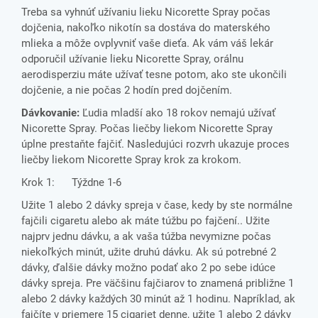
Treba sa vyhnúť užívaniu lieku Nicorette Spray počas
dojčenia, nakoľko nikotín sa dostáva do materského
mlieka a môže ovplyvniť vaše dieťa. Ak vám váš lekár
odporučil užívanie lieku Nicorette Spray, orálnu
aerodisperziu máte užívať tesne potom, ako ste ukončili
dojčenie, a nie počas 2 hodín pred dojčením.
Dávkovanie:
Ľudia mladší ako 18 rokov nemajú užívať
Nicorette Spray. Počas liečby liekom Nicorette Spray
úplne prestaňte fajčiť. Nasledujúci rozvrh ukazuje proces
liečby liekom Nicorette Spray krok za krokom.
Krok 1: Týždne 1-6
Užite 1 alebo 2 dávky spreja v čase, kedy by ste normálne
fajčili cigaretu alebo ak máte túžbu po fajčení.. Užite
najprv jednu dávku, a ak vaša túžba nevymizne počas
niekoľkých minút, užite druhú dávku. Ak sú potrebné 2
dávky, ďalšie dávky možno podať ako 2 po sebe idúce
dávky spreja. Pre väčšinu fajčiarov to znamená približne 1
alebo 2 dávky každých 30 minút až 1 hodinu. Napríklad, ak
fajčíte v priemere 15 cigariet denne, užite 1 alebo 2 dávky