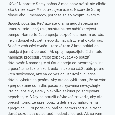
užívať Nicorette Spray počas 3 mesiacov avšak nie dlhšie
ako 6 mesiacov. Ak potrebujete užívať Nicorette Spray
dlhšie ako 6 mesiacov, poraďte sa so svojim lekárom.
Spôsob použitia:
Keď užívate orálnu aerodisperziu na
ústnu sliznicu prvýkrát, musíte najprv nabiť sprejovú
pumpu. Namierte ústie spreja bezpečne smerom od vás,
iných dospelých, detí alebo domácich zvierat okolo vás.
Stlačte vrch dávkovača ukazovákom 3-krát, pokiaľ sa
neobjaví jemný aerosól. Ak sprej nepoužijete 2 dni, túto
nabíjaciu procedúru treba zopakovať.Ako použiť
dávkovač: Nasmerujte si ústie spreja do otvorených úst
a podržte ho tak blízko k ústam, ako sa dá.Stlačte pevne
vrch dávkovača, aby sa do vašich úst uvoľnila jedna
dávka, vyhnite sa perám. Aby ste sa vyhli tomu, že sa vám
sprej dostane do hrdla, počas sprejovania nevdychujte.
Pre najlepšie výsledky niekoľko sekúnd po sprejovaní
neprehĺtajte. Vždy po použití dávkovač zatvorte, aby ste
predišli tomu, že sprej použijú deti alebo náhodnému
sprejovaniu. Pri podávaní orálnej aerodisperzie je treba
dávať pozor, aby sa aerosól nedostal do očí. Ak sa vám