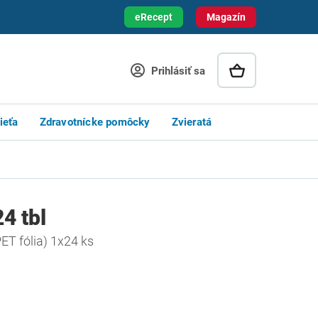
eRecept
Magazín
Prihlásiť sa
ieťa
Zdravotnícke pomôcky
Zvieratá
4 tbl
ET fólia) 1x24 ks