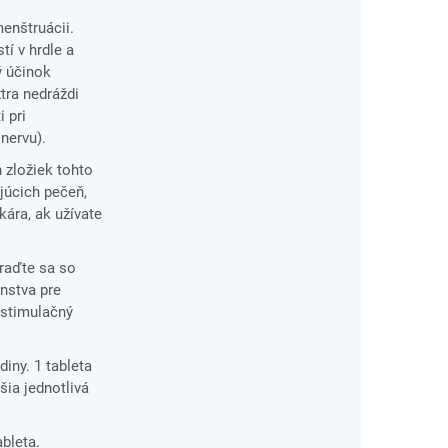
menštruácii.
tí v hrdle a
ý účinok
tra nedráždi
 pri
nervu).
 zložiek tohto
júcich pečeň,
kára, ak užívate
oraďte sa so
nstva pre
 stimulačný
iny. 1 tableta
ia jednotlivá
ableta.