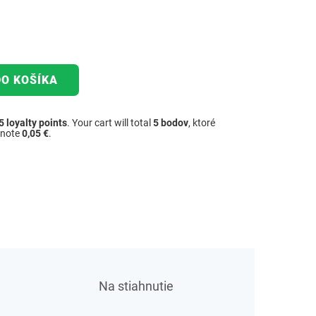
DO KOŠÍKA
5
loyalty points
. Your cart will total
5
bodov
, ktoré
dnote
0,05 €
.
Na stiahnutie