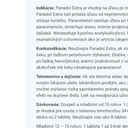
Indikácie:
Panadol Extra je vhodný na úľavu pri b
Panadol Extra tiež prináša úľavu od nepríjemných 
znižuje horúčku. Paracetamol zaisťuje úľavu pri 
paracetamolu, zmierňuje únavu, mierne podporuj
žalúdok. Neobsahuje kyselinu acetylsalicylovú. 
reumatických ochoreniach ako je artróza (degene
Kontraindikácie:
Neužívajte Panadol Extra, ak st
lieku, pri ťažkom pečeňovom zlyhávaní, žltačke
pri ťažkej hemolytickej anémii (málokrvnosť z ro
akékoľvek iné lieky obsahujúce paracetamol.
Tehotenstvo a dojčenie:
Ak ste tehotná alebo doj
svojím lekárom alebo lekárnikom predtým, ako z
možné zvýšenie rizika spontánneho potratu sp
efekt na dojčené dieťa. Liek sa neodporúča užív
Dávkovanie:
Dospelí a mladiství od 15 rokov: 1-
je vhodná pre osoby s telesnou hmotnosťou 34-6
dávka sú 2 tablety. Neužívajte viac ako 8 tabliet
Mladiství 12 – 15 rokov: 1 tableta 1 až 3-krát d