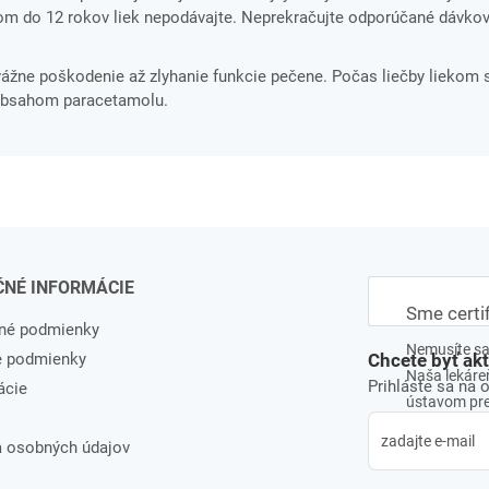
ťom do 12 rokov liek nepodávajte. Neprekračujte odporúčané dávkov
ne poškodenie až zlyhanie funkcie pečene. Počas liečby liekom s
 obsahom paracetamolu.
ČNÉ INFORMÁCIE
Sme certi
né podmienky
Nemusíte sa 
e podmienky
Chcete byť ak
Naša lekáreň
Prihláste sa na 
ácie
ústavom pre 
 osobných údajov