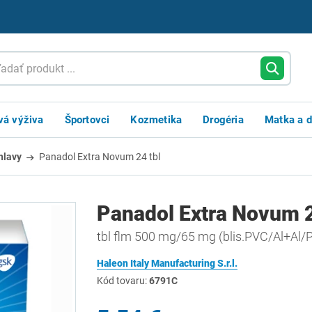
vá výživa
Športovci
Kozmetika
Drogéria
Matka a d
 hlavy
Panadol Extra Novum 24 tbl
Panadol Extra Novum 2
tbl flm 500 mg/65 mg (blis.PVC/Al+Al/P
Haleon Italy Manufacturing S.r.l.
Kód tovaru:
6791C