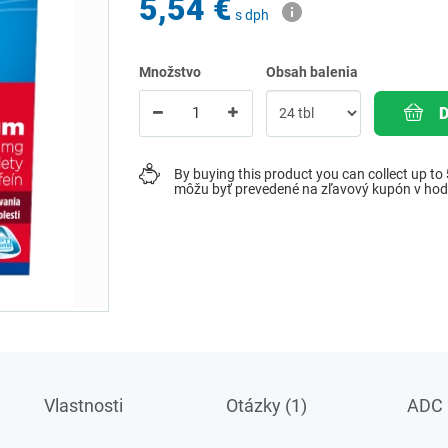
5,54 €
s dph
Množstvo
Obsah balenia
By buying this product you can collect up to
môžu byť prevedené na zľavový kupón v ho
Vlastnosti
Otázky (1)
ADC