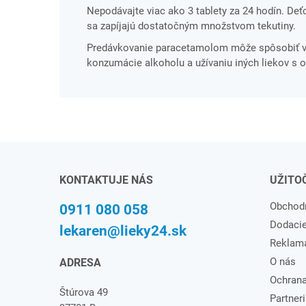
Nepodávajte viac ako 3 tablety za 24 hodín. De
sa zapíjajú dostatočným množstvom tekutiny.
Predávkovanie paracetamolom môže spôsobiť váž
konzumácie alkoholu a užívaniu iných liekov s
KONTAKTUJE NÁS
UŽITO
Obchod
0911 080 058
Dodaci
lekaren@lieky24.sk
Reklam
O nás
ADRESA
Ochrana
Štúrova 49
Partneri