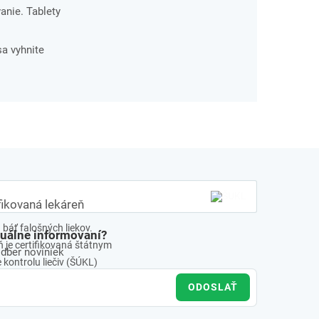
anie. Tablety
a vyhnite
fikovaná lekáreň
báť falošných liekov.
tuálne informovaní?
 je certifikovaná štátnym
odber noviniek
kontrolu liečiv (ŠÚKL)
ODOSLAŤ