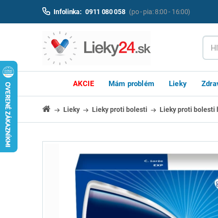
Infolinka:
0911 080 058
(po - pia: 8:00 - 16:00)
AKCIE
Mám problém
Lieky
Zdra
Lieky
Lieky proti bolesti
Lieky proti bolesti