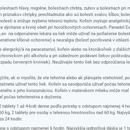
olestiach hlavy, migréne, bolestiach chrbta, zubov a bolestiach pri 
príznakov chrípky, prechladnutia ako sú bolesti svalov, kĺbov, boles
bolesti a znižuje zvýšenú telesnú teplotu. Kofeín zvyšuje analgetick
e dýchanie a krvný obeh pri horúčkovitých ochoreniach. Panadol Ex
Len na odporučenie lekára sa liek môže užívať na potlačenie bolesti
ratívne kĺbové ochorenie) a neuralgia (bolesť pociťovaná v oblasti 
e alergický/á na paracetamol, kofeín alebo na ktorúkoľvek z ďalších
, chronickom pití alkoholu a pri súbežnom podávaní liekov poškodzu
zpadu červených krviniek). Neužívajte tento liek bez odporúčania le
číte, ak si myslíte, že ste tehotná alebo ak plánujete otehotnieť, p
ačnete užívať tento liek. Kofeín sa neodporúča užívať počas tehote
ojeného s jeho konzumáciou. Kofeín v materskom mlieku môže mať
ať počas tehotenstva a dojčenia.
2 tablety 1 až 4-krát denne podľa potreby s odstupom najmenej 4 hod
0 kg, 2 tablety pre osoby s telesnou hmotnosťou nad 60 kg. Najvyšš
 za 24 hodín.
enne s odstupom najmenej 6 hodín. Najvyššia jednotlivá dávka je 1 t