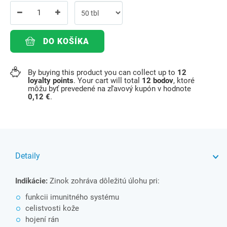
DO KOŠÍKA
By buying this product you can collect up to
12
loyalty points
. Your cart will total
12
bodov
, ktoré
môžu byť prevedené na zľavový kupón v hodnote
0,12 €
.
Detaily
Indikácie:
Zinok zohráva dôležitú úlohu pri:
funkcii imunitného systému
celistvosti kože
hojení rán