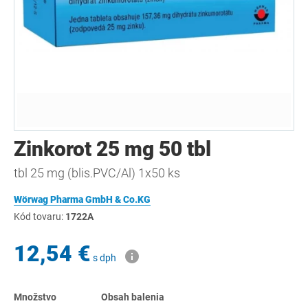
Zinkorot 25 mg 50 tbl
tbl 25 mg (blis.PVC/Al) 1x50 ks
Wörwag Pharma GmbH & Co.KG
Kód tovaru:
1722A
12,54 €
s dph
Množstvo
Obsah balenia