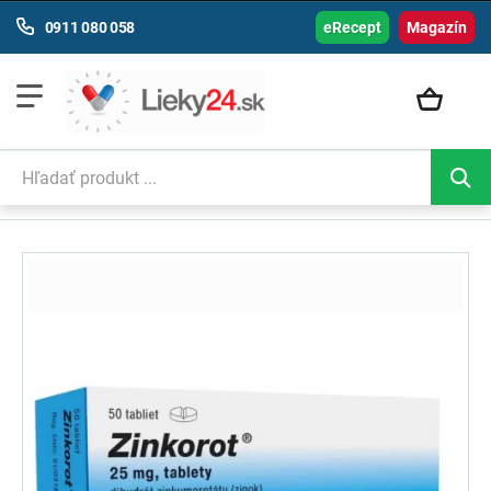
0911 080 058
eRecept
Magazín