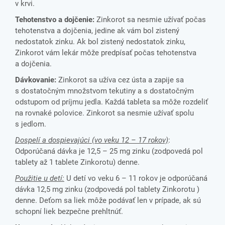
v krvi.
Tehotenstvo a dojčenie:
Zinkorot sa nesmie užívať počas
tehotenstva a dojčenia, jedine ak vám bol zistený
nedostatok zinku. Ak bol zistený nedostatok zinku,
Zinkorot vám lekár môže predpísať počas tehotenstva
a dojčenia.
Dávkovanie:
Zinkorot sa užíva cez ústa a zapije sa
s dostatočným množstvom tekutiny a s dostatočným
odstupom od príjmu jedla. Každá tableta sa môže rozdeliť
na rovnaké polovice. Zinkorot sa nesmie užívať spolu
s jedlom.
Dospelí a dospievajúci (vo veku 12 – 17 rokov)
:
Odporúčaná dávka je 12,5 – 25 mg zinku (zodpovedá pol
tablety až 1 tablete Zinkorotu) denne.
Použitie u detí:
U detí vo veku 6 – 11 rokov je odporúčaná
dávka 12,5 mg zinku (zodpovedá pol tablety Zinkorotu )
denne. Deťom sa liek môže podávať len v prípade, ak sú
schopní liek bezpečne prehltnúť.