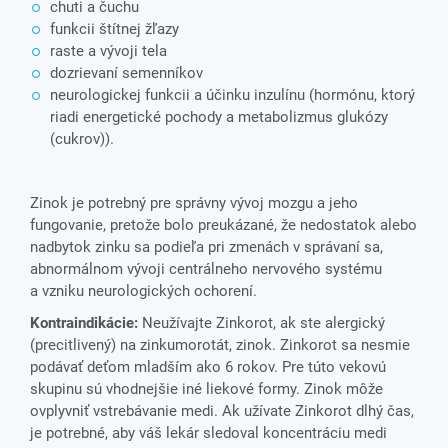
chuti a čuchu
funkcii štítnej žľazy
raste a vývoji tela
dozrievaní semenníkov
neurologickej funkcii a účinku inzulínu (hormónu, ktorý
riadi energetické pochody a metabolizmus glukózy
(cukrov)).
Zinok je potrebný pre správny vývoj mozgu a jeho
fungovanie, pretože bolo preukázané, že nedostatok alebo
nadbytok zinku sa podieľa pri zmenách v správaní sa,
abnormálnom vývoji centrálneho nervového systému
a vzniku neurologických ochorení.
Kontraindikácie:
Neužívajte Zinkorot, ak ste alergický
(precitlivený) na zinkumorotát, zinok. Zinkorot sa nesmie
podávať deťom mladším ako 6 rokov. Pre túto vekovú
skupinu sú vhodnejšie iné liekové formy. Zinok môže
ovplyvniť vstrebávanie medi. Ak užívate Zinkorot dlhý čas,
je potrebné, aby váš lekár sledoval koncentráciu medi