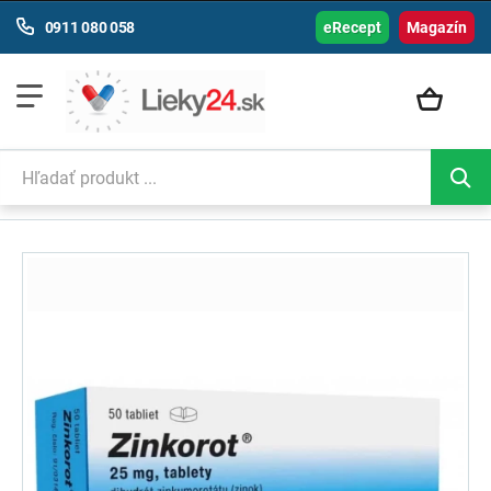
0911 080 058
eRecept
Magazín