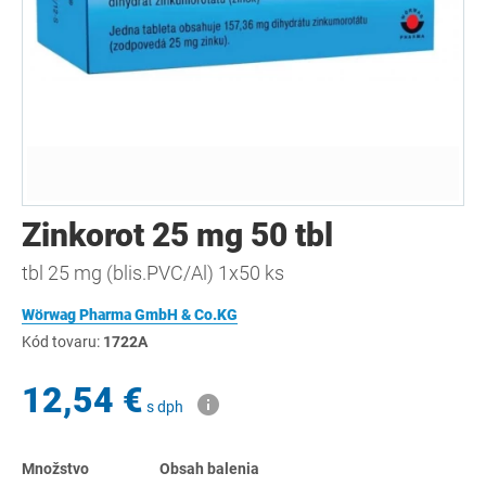
Zinkorot 25 mg 50 tbl
tbl 25 mg (blis.PVC/Al) 1x50 ks
Wörwag Pharma GmbH & Co.KG
Kód tovaru:
1722A
12,54 €
s dph
Množstvo
Obsah balenia