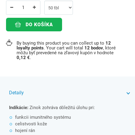
DO KOŠÍKA
By buying this product you can collect up to
12
loyalty points
. Your cart will total
12
bodov
, ktoré
môžu byť prevedené na zľavový kupón v hodnote
0,12 €
.
Detaily
Indikácie:
Zinok zohráva dôležitú úlohu pri:
funkcii imunitného systému
celistvosti kože
hojení rán