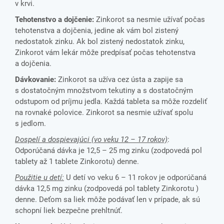
v krvi.
Tehotenstvo a dojčenie:
Zinkorot sa nesmie užívať počas
tehotenstva a dojčenia, jedine ak vám bol zistený
nedostatok zinku. Ak bol zistený nedostatok zinku,
Zinkorot vám lekár môže predpísať počas tehotenstva
a dojčenia.
Dávkovanie:
Zinkorot sa užíva cez ústa a zapije sa
s dostatočným množstvom tekutiny a s dostatočným
odstupom od príjmu jedla. Každá tableta sa môže rozdeliť
na rovnaké polovice. Zinkorot sa nesmie užívať spolu
s jedlom.
Dospelí a dospievajúci (vo veku 12 – 17 rokov)
:
Odporúčaná dávka je 12,5 – 25 mg zinku (zodpovedá pol
tablety až 1 tablete Zinkorotu) denne.
Použitie u detí:
U detí vo veku 6 – 11 rokov je odporúčaná
dávka 12,5 mg zinku (zodpovedá pol tablety Zinkorotu )
denne. Deťom sa liek môže podávať len v prípade, ak sú
schopní liek bezpečne prehltnúť.