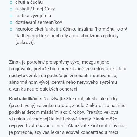
chuti a čuchu
funkcii štítnej žľazy
raste a vývoji tela
dozrievaní semenníkov
neurologickej funkcii a účinku inzulínu (hormónu, ktorý
riadi energetické pochody a metabolizmus glukózy
(cukrov)).
Zinok je potrebný pre správny vývoj mozgu a jeho
fungovanie, pretože bolo preukázané, že nedostatok alebo
nadbytok zinku sa podieľa pri zmenách v správaní sa,
abnormálnom vývoji centrálneho nervového systému
a vzniku neurologických ochorení.
Kontraindikácie:
Neužívajte Zinkorot, ak ste alergický
(precitlivený) na zinkumorotát, zinok. Zinkorot sa nesmie
podávať deťom mladším ako 6 rokov. Pre túto vekovú
skupinu sú vhodnejšie iné liekové formy. Zinok môže
ovplyvniť vstrebávanie medi. Ak užívate Zinkorot dlhý čas,
je potrebné, aby váš lekár sledoval koncentráciu medi