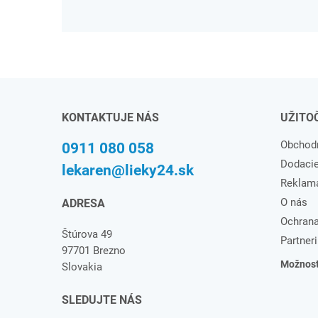
KONTAKTUJE NÁS
UŽITO
Obchod
0911 080 058
Dodaci
lekaren@lieky24.sk
Reklam
O nás
ADRESA
Ochrana
Štúrova 49
Partneri
97701 Brezno
Možnosti
Slovakia
SLEDUJTE NÁS