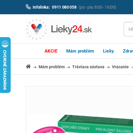
Infolinka:
0911 080 058
(po - pia: 8:00 - 16:00)
AKCIE
Mám problém
Lieky
Zdra
Mám problém
Tráviaca sústava
Vracanie