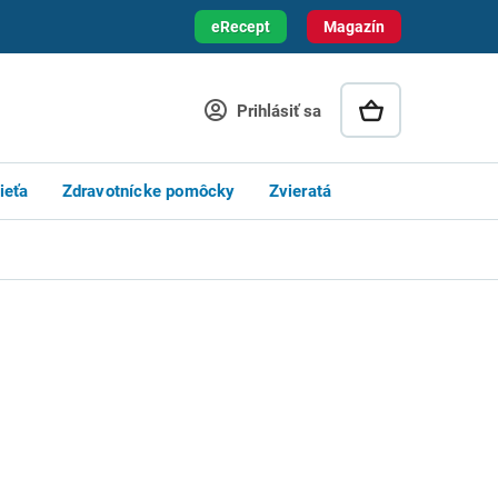
eRecept
Magazín
Prihlásiť sa
ieťa
Zdravotnícke pomôcky
Zvieratá