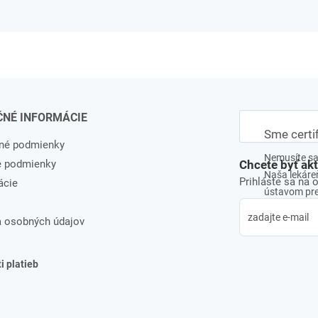
ČNÉ INFORMÁCIE
Sme certi
né podmienky
Nemusíte sa 
e podmienky
Chcete byť ak
Naša lekáreň
Prihláste sa na 
ácie
ústavom pre 
 osobných údajov
 platieb