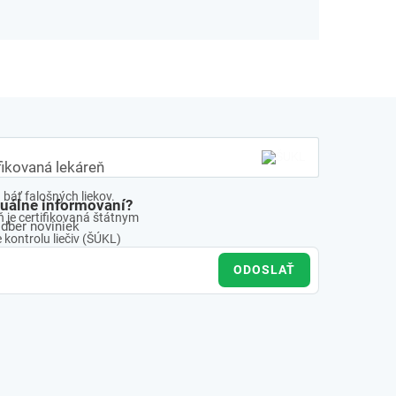
fikovaná lekáreň
báť falošných liekov.
tuálne informovaní?
 je certifikovaná štátnym
odber noviniek
kontrolu liečiv (ŠÚKL)
ODOSLAŤ