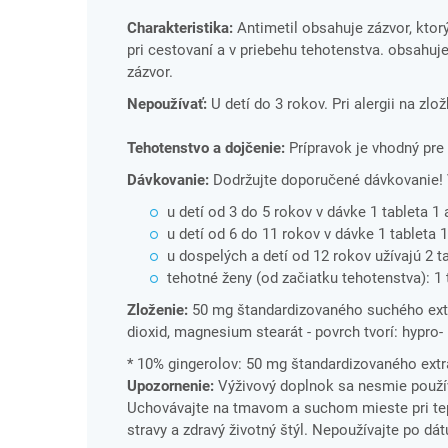
Charakteristika:
Antimetil obsahuje zázvor, ktor
pri cestovaní a v priebehu tehotenstva. obsahuj
zázvor.
Nepoužívať:
U detí do 3 rokov. Pri alergii na zlo
Tehotenstvo a dojčenie:
Prípravok je vhodný pre 
Dávkovanie:
Dodržujte doporučené dávkovanie!
u detí od 3 do 5 rokov v dávke 1 tableta 1
u detí od 6 do 11 rokov v dávke 1 tableta 
u dospelých a detí od 12 rokov užívajú 2 t
tehotné ženy (od začiatku tehotenstva): 1 
Zloženie:
50 mg štandardizovaného suchého extrak
dioxid, magnesium stearát - povrch tvorí: hypro- 
* 10% gingerolov: 50 mg štandardizovaného ext
Upozornenie:
Výživový doplnok sa nesmie použív
Uchovávajte na tmavom a suchom mieste pri tepl
stravy a zdravý životný štýl. Nepoužívajte po dá