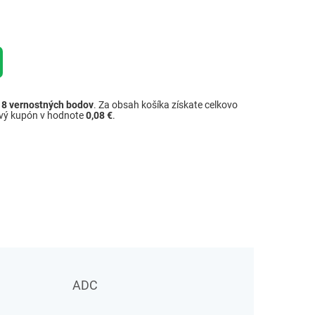
ž
8
vernostných bodov
. Za obsah košíka získate celkovo
ový kupón v hodnote
0,08 €
.
ADC