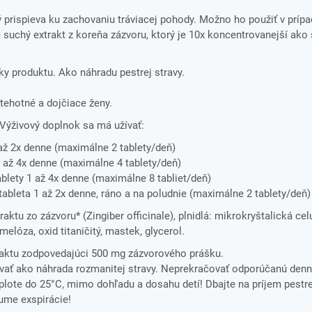
ý prispieva ku zachovaniu tráviacej pohody. Možno ho použiť v prípa
e suchý extrakt z koreňa zázvoru, ktorý je 10x koncentrovanejší ak
žky produktu. Ako náhradu pestrej stravy.
tehotné a dojčiace ženy.
Výživový doplnok sa má užívať:
 až 2x denne (maximálne 2 tablety/deň)
1 až 4x denne (maximálne 4 tablety/deň)
ablety 1 až 4x denne (maximálne 8 tabliet/deň)
tableta 1 až 2x denne, ráno a na poludnie (maximálne 2 tablety/deň)
tu zo zázvoru* (Zingiber officinale), plnidlá: mikrokryštalická celu
melóza, oxid titaničitý, mastek, glycerol.
raktu zodpovedajúci 500 mg zázvorového prášku.
ať ako náhrada rozmanitej stravy. Neprekračovať odporúčanú denn
ote do 25°C, mimo dohľadu a dosahu detí! Dbajte na príjem pestre
tume exspirácie!