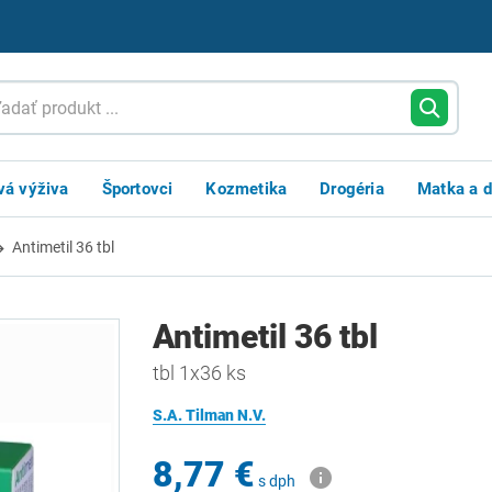
vá výživa
Športovci
Kozmetika
Drogéria
Matka a d
Antimetil 36 tbl
Antimetil 36 tbl
tbl 1x36 ks
S.A. Tilman N.V.
8,77 €
s dph