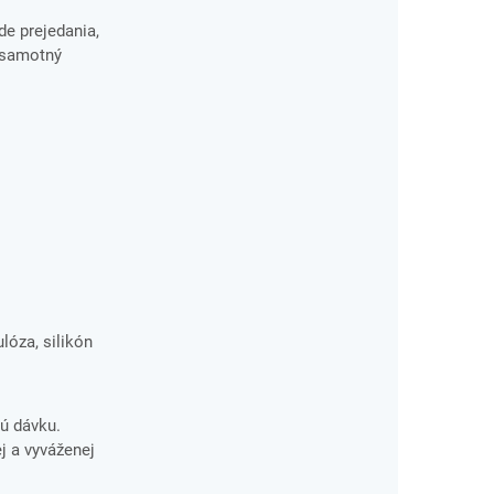
de prejedania,
o samotný
lóza, silikón
ú dávku.
j a vyváženej