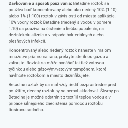
Dávkovanie a spôsob používania:
Betadine roztok sa
používa buď koncentrovaný alebo ako riedený 10% (1:10)
alebo 1% (1:100) roztok v závislosti od miesta aplikácie.
10% vodný roztok Betadine (riedený s vodou v pomere
1:10) sa používa na čistenie a liečbu popálenín, na
dezinfekciu slizníc a v prípade bakteriálnych alebo
plesňových infekcií.
Koncentrovaný alebo riedený roztok naneste v malom
množstve priamo na ranu, prekryte sterilnou gázou a
zafixujte. Roztok sa môže nanášať taktiež vatovou
tyčinkou alebo gázovým/vatovým tampónom, ktoré
navlhčíte roztokom a miesto dezinfikujete.
Betadine roztok by sa mal vždy riediť bezprostredne pred
použitím, riedený roztok by sa nemal skladovať. Škvrny po
Betadine je možné odstrániť z textílií teplou vodou a v
prípade silnejšieho znečistenia pomocou roztoku
tiosíranu sodného.