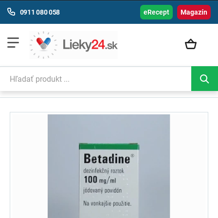
0911 080 058
eRecept
Magazín