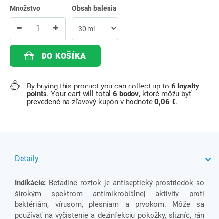
Množstvo
Obsah balenia
DO KOŠÍKA
By buying this product you can collect up to
6
loyalty
points
. Your cart will total
6
bodov
, ktoré môžu byť
prevedené na zľavový kupón v hodnote
0,06 €
.
Detaily
Indikácie:
Betadine roztok je antiseptický prostriedok so
širokým spektrom antimikrobiálnej aktivity proti
baktériám, vírusom, plesniam a prvokom. Môže sa
používať na vyčistenie a dezinfekciu pokožky, slizníc, rán