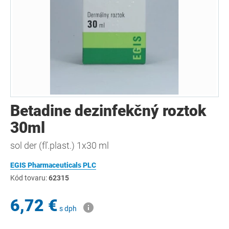
Betadine dezinfekčný roztok
30ml
sol der (fľ.plast.) 1x30 ml
EGIS Pharmaceuticals PLC
Kód tovaru:
62315
6,72 €
s dph