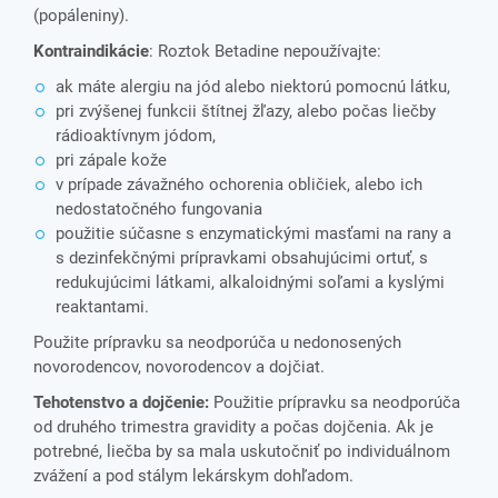
(popáleniny).
Kontraindikácie
: Roztok Betadine nepoužívajte:
ak máte alergiu na jód alebo niektorú pomocnú látku,
pri zvýšenej funkcii štítnej žľazy, alebo počas liečby
rádioaktívnym jódom,
pri zápale kože
v prípade závažného ochorenia obličiek, alebo ich
nedostatočného fungovania
použitie súčasne s enzymatickými masťami na rany a
s dezinfekčnými prípravkami obsahujúcimi ortuť, s
redukujúcimi látkami, alkaloidnými soľami a kyslými
reaktantami.
Použite prípravku sa neodporúča u nedonosených
novorodencov, novorodencov a dojčiat.
Tehotenstvo a dojčenie:
Použitie prípravku sa neodporúča
od druhého trimestra gravidity a počas dojčenia. Ak je
potrebné, liečba by sa mala uskutočniť po individuálnom
zvážení a pod stálym lekárskym dohľadom.