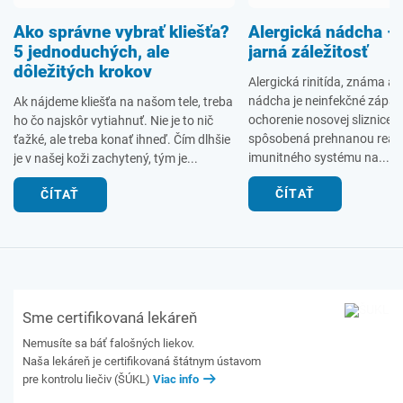
Ako správne vybrať kliešťa?
Alergická nádcha – 
5 jednoduchých, ale
jarná záležitosť
dôležitých krokov
Alergická rinitída, známa aj
nádcha je neinfekčné zápal
Ak nájdeme kliešťa na našom tele, treba
ochorenie nosovej sliznice. 
ho čo najskôr vytiahnuť. Nie je to nič
spôsobená prehnanou reak
ťažké, ale treba konať ihneď. Čím dlhšie
imunitného systému na...
je v našej koži zachytený, tým je...
ČÍTAŤ
ČÍTAŤ
Sme certifikovaná lekáreň
Nemusíte sa báť falošných liekov.
Naša lekáreň je certifikovaná štátnym ústavom
pre kontrolu liečiv (ŠÚKL)
Viac info