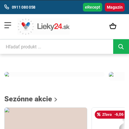
0911 080 058
eRecept
Magazín
Sezónne akcie
-6,06 €
Zľava