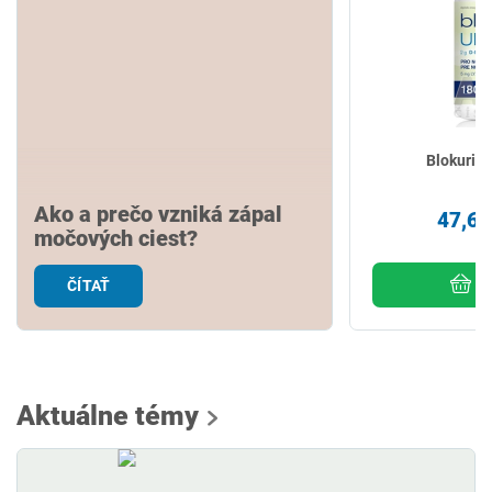
Blokurim
Ako a prečo vzniká zápal
47,69
močových ciest?
ČÍTAŤ
D
Aktuálne témy