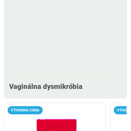
Vaginálna dysmikróbia
VÝHODNÁ CENA
VÝHOD