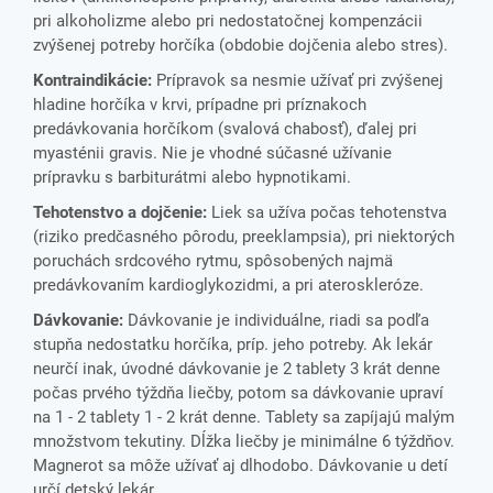
pri alkoholizme alebo pri nedostatočnej kompenzácii
zvýšenej potreby horčíka (obdobie dojčenia alebo stres).
Kontraindikácie:
Prípravok sa nesmie užívať pri zvýšenej
hladine horčíka v krvi, prípadne pri príznakoch
predávkovania horčíkom (svalová chabosť), ďalej pri
myasténii gravis. Nie je vhodné súčasné užívanie
prípravku s barbiturátmi alebo hypnotikami.
Tehotenstvo a dojčenie:
Liek sa užíva počas tehotenstva
(riziko predčasného pôrodu, preeklampsia), pri niektorých
poruchách srdcového rytmu, spôsobených najmä
predávkovaním kardioglykozidmi, a pri ateroskleróze.
Dávkovanie:
Dávkovanie je individuálne, riadi sa podľa
stupňa nedostatku horčíka, príp. jeho potreby. Ak lekár
neurčí inak, úvodné dávkovanie je 2 tablety 3 krát denne
počas prvého týždňa liečby, potom sa dávkovanie upraví
na 1 - 2 tablety 1 - 2 krát denne. Tablety sa zapíjajú malým
množstvom tekutiny. Dĺžka liečby je minimálne 6 týždňov.
Magnerot sa môže užívať aj dlhodobo. Dávkovanie u detí
určí detský lekár.