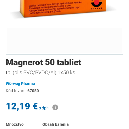
Magnerot 50 tabliet
tbl (blis.PVC/PVDC/Al) 1x50 ks
Wörwag Pharma
Kód tovaru:
67050
12,19 €
s dph
Množstvo
Obsah balenia