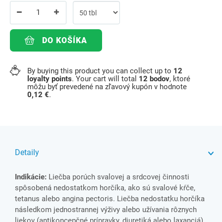
DO KOŠÍKA
By buying this product you can collect up to
12
loyalty points
. Your cart will total
12
bodov
, ktoré
môžu byť prevedené na zľavový kupón v hodnote
0,12 €
.
Detaily
Indikácie:
Liečba porúch svalovej a srdcovej činnosti
spôsobená nedostatkom horčíka, ako sú svalové kŕče,
tetanus alebo angina pectoris. Liečba nedostatku horčíka
následkom jednostrannej výživy alebo užívania rôznych
liekov (antikoncepčné prípravky, diuretiká alebo laxanciá),