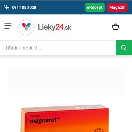
0911 080 058
eRecept
Magazín