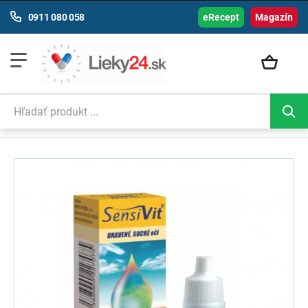
0911 080 058
eRecept
Magazín