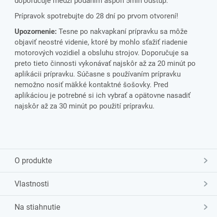
doporučuje medzi podaním aspoň 5min odstup.
Prípravok spotrebujte do 28 dní po prvom otvorení!
Upozornenie:
Tesne po nakvapkaní prípravku sa môže
objaviť neostré videnie, ktoré by mohlo sťažiť riadenie
motorových vozidiel a obsluhu strojov. Doporučuje sa
preto tieto činnosti vykonávať najskôr až za 20 minút po
aplikácii prípravku. Súčasne s používaním prípravku
nemožno nosiť mäkké kontaktné šošovky. Pred
aplikáciou je potrebné si ich vybrať a opätovne nasadiť
najskôr až za 30 minút po použití prípravku.
O produkte
Vlastnosti
Na stiahnutie