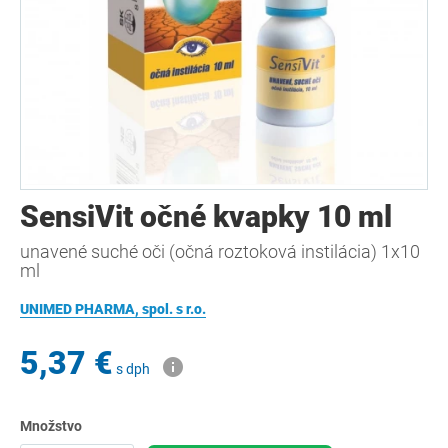
SensiVit očné kvapky 10 ml
unavené suché oči (očná roztoková instilácia) 1x10
ml
UNIMED PHARMA, spol. s r.o.
5,37 €
s dph
Množstvo