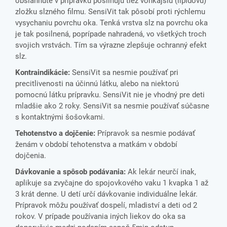
obsiahnuté v prípravku posilňujú tiež vonkajšiu (lipidovú)
zložku slzného filmu. SensiVit tak pôsobí proti rýchlemu
vysychaniu povrchu oka. Tenká vrstva slz na povrchu oka
je tak posilnená, poprípade nahradená, vo všetkých troch
svojich vrstvách. Tím sa výrazne zlepšuje ochranný efekt
slz.
Kontraindikácie:
SensiVit sa nesmie používať pri
precitlivenosti na účinnú látku, alebo na niektorú
pomocnú látku prípravku. SensiVit nie je vhodný pre deti
mladšie ako 2 roky. SensiVit sa nesmie používať súčasne
s kontaktnými šošovkami.
Tehotenstvo a dojčenie:
Prípravok sa nesmie podávať
ženám v období tehotenstva a matkám v období
dojčenia.
Dávkovanie a spôsob podávania:
Ak lekár neurčí inak,
aplikuje sa zvyčajne do spojovkového vaku 1 kvapka 1 až
3 krát denne. U detí určí dávkovanie individuálne lekár.
Prípravok môžu používať dospelí, mladiství a deti od 2
rokov. V prípade používania iných liekov do oka sa