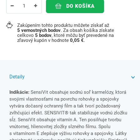
DO KOŠÍKA
Zakúpením tohto produktu môžete získať až
5
vernostných bodov
. Za obsah košíka získate
celkovo
5
bodov
, ktoré môžu byť prevedené na
zľavový kupón v hodnote
0,05 €
.
Detaily
Indikácie:
SensiVit obsahuje sodnú soľ karmelózy, ktorá
svojimi vlastnosťami na povrchu rohovky a spojovky
vytvára dočasný ochranný film a tak tvorí požadovaný
zvlhčujúci efekt. SENSIVIT® tak stabilizuje vodnú zložku
sĺz. SensiVit obsahuje vitamín A. Ten posilňuje tvorbu
vnútornej, hlienovitej zložky slzného filmu. Spolu
s vitamínom E zlepšuje výživu rohovky a spojovky. Látky