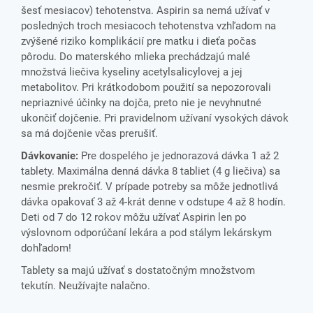
šesť mesiacov) tehotenstva. Aspirin sa nemá užívať v
posledných troch mesiacoch tehotenstva vzhľadom na
zvýšené riziko komplikácií pre matku i dieťa počas
pôrodu. Do materského mlieka prechádzajú malé
množstvá liečiva kyseliny acetylsalicylovej a jej
metabolitov. Pri krátkodobom použití sa nepozorovali
nepriaznivé účinky na dojča, preto nie je nevyhnutné
ukončiť dojčenie. Pri pravidelnom užívaní vysokých dávok
sa má dojčenie včas prerušiť.
Dávkovanie:
Pre dospelého je jednorazová dávka 1 až 2
tablety. Maximálna denná dávka 8 tabliet (4 g liečiva) sa
nesmie prekročiť. V prípade potreby sa môže jednotlivá
dávka opakovať 3 až 4-krát denne v odstupe 4 až 8 hodín.
Deti od 7 do 12 rokov môžu užívať Aspirin len po
výslovnom odporúčaní lekára a pod stálym lekárskym
dohľadom!
Tablety sa majú užívať s dostatočným množstvom
tekutín. Neužívajte nalačno.