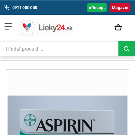
0911 080 058
eRecept
Magazín