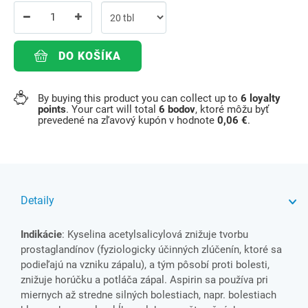
DO KOŠÍKA
By buying this product you can collect up to
6
loyalty
points
. Your cart will total
6
bodov
, ktoré môžu byť
prevedené na zľavový kupón v hodnote
0,06 €
.
Detaily
Indikácie
: Kyselina acetylsalicylová znižuje tvorbu
prostaglandínov (fyziologicky účinných zlúčenín, ktoré sa
podieľajú na vzniku zápalu), a tým pôsobí proti bolesti,
znižuje horúčku a potláča zápal. Aspirin sa používa pri
miernych až stredne silných bolestiach, napr. bolestiach