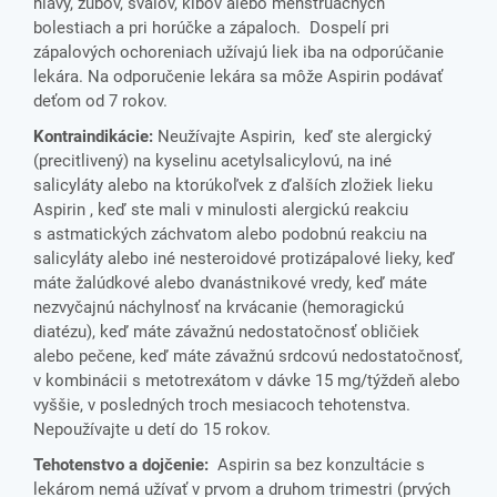
hlavy, zubov, svalov, kĺbov alebo menštruačných
bolestiach a pri horúčke a zápaloch. Dospelí pri
zápalových ochoreniach užívajú liek iba na odporúčanie
lekára. Na odporučenie lekára sa môže Aspirin podávať
deťom od 7 rokov.
Kontraindikácie:
Neužívajte Aspirin, keď ste alergický
(precitlivený) na kyselinu acetylsalicylovú, na iné
salicyláty alebo na ktorúkoľvek z ďalších zložiek lieku
Aspirin , keď ste mali v minulosti alergickú reakciu
s astmatických záchvatom alebo podobnú reakciu na
salicyláty alebo iné nesteroidové protizápalové lieky, keď
máte žalúdkové alebo dvanástnikové vredy, keď máte
nezvyčajnú náchylnosť na krvácanie (hemoragickú
diatézu), keď máte závažnú nedostatočnosť obličiek
alebo pečene, keď máte závažnú srdcovú nedostatočnosť,
v kombinácii s metotrexátom v dávke 15 mg/týždeň alebo
vyššie, v posledných troch mesiacoch tehotenstva.
Nepoužívajte u detí do 15 rokov.
Tehotenstvo a dojčenie:
Aspirin sa bez konzultácie s
lekárom nemá užívať v prvom a druhom trimestri (prvých