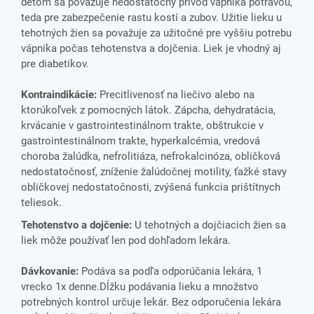
deťom sa považuje nedostatočný prívod vápnika potravou,
teda pre zabezpečenie rastu kostí a zubov. Užitie lieku u
tehotných žien sa považuje za užitočné pre vyššiu potrebu
vápnika počas tehotenstva a dojčenia. Liek je vhodný aj
pre diabetikov.
Kontraindikácie:
Precitlivenosť na liečivo alebo na
ktorúkoľvek z pomocných látok. Zápcha, dehydratácia,
krvácanie v gastrointestinálnom trakte, obštrukcie v
gastrointestinálnom trakte, hyperkalcémia, vredová
choroba žalúdka, nefrolitiáza, nefrokalcinóza, obličková
nedostatočnosť, zníženie žalúdočnej motility, ťažké stavy
obličkovej nedostatočnosti, zvýšená funkcia prištítnych
teliesok.
Tehotenstvo a dojčenie:
U tehotných a dojčiacich žien sa
liek môže používať len pod dohľadom lekára.
Dávkovanie:
Podáva sa podľa odporúčania lekára, 1
vrecko 1x denne.Dĺžku podávania lieku a množstvo
potrebných kontrol určuje lekár. Bez odporučenia lekára