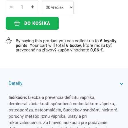
DO KOŠÍKA
By buying this product you can collect up to
6
loyalty
points
. Your cart will total
6
bodov
, ktoré môžu byť
prevedené na zľavový kupón v hodnote
0,06 €
.
Detaily
Indikácie:
Liečba a prevencia deficitu vápnika,
demineralizácia kostí spôsobená nedostatkom vápnika,
osteoporóza, osteomalácia, Sudeckov syndróm, niektoré
poruchy metabolizmu vápnika, úrazy a pri
rekonvalescencii. Za hlavnú indikáciu pre podávanie