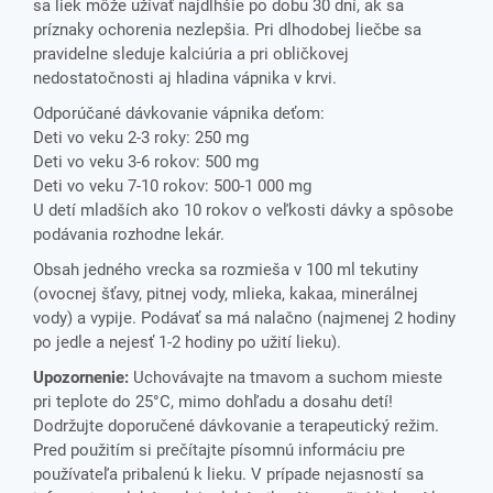
sa liek môže užívať najdlhšie po dobu 30 dní, ak sa
príznaky ochorenia nezlepšia. Pri dlhodobej liečbe sa
pravidelne sleduje kalciúria a pri obličkovej
nedostatočnosti aj hladina vápnika v krvi.
Odporúčané dávkovanie vápnika deťom:
Deti vo veku 2-3 roky: 250 mg
Deti vo veku 3-6 rokov: 500 mg
Deti vo veku 7-10 rokov: 500-1 000 mg
U detí mladších ako 10 rokov o veľkosti dávky a spôsobe
podávania rozhodne lekár.
Obsah jedného vrecka sa rozmieša v 100 ml tekutiny
(ovocnej šťavy, pitnej vody, mlieka, kakaa, minerálnej
vody) a vypije. Podávať sa má nalačno (najmenej 2 hodiny
po jedle a nejesť 1-2 hodiny po užití lieku).
Upozornenie:
Uchovávajte na tmavom a suchom mieste
pri teplote do 25°C, mimo dohľadu a dosahu detí!
Dodržujte doporučené dávkovanie a terapeutický režim.
Pred použitím si prečítajte písomnú informáciu pre
používateľa pribalenú k lieku. V prípade nejasností sa