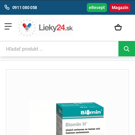
0911 080 058
eRecept
Magazín