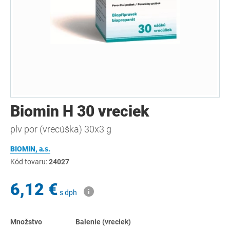
Biomin H 30 vreciek
plv por (vrecúška) 30x3 g
BIOMIN, a.s.
Kód tovaru:
24027
6,12 €
s dph
Množstvo
Balenie (vreciek)