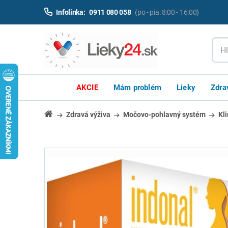
Infolinka:
0911 080 058
(po - pia: 8:00 - 16:00)
AKCIE
Mám problém
Lieky
Zdra
Zdravá výživa
Močovo-pohlavný systém
Kl