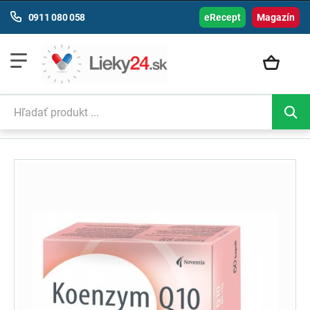
0911 080 058
eRecept
Magazín