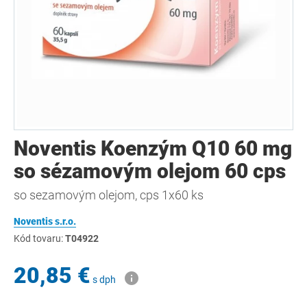
Noventis Koenzým Q10 60 mg
so sézamovým olejom 60 cps
so sezamovým olejom, cps 1x60 ks
Noventis s.r.o.
Kód tovaru:
T04922
20,85 €
s dph