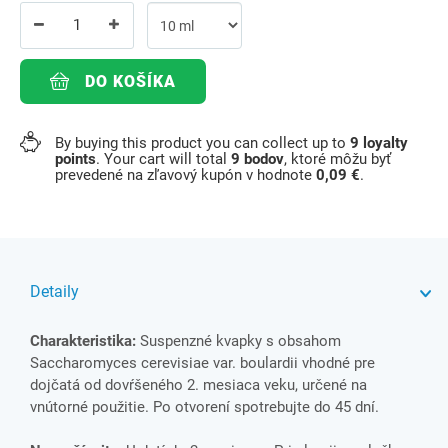
DO KOŠÍKA
By buying this product you can collect up to
9
loyalty
points
. Your cart will total
9
bodov
, ktoré môžu byť
prevedené na zľavový kupón v hodnote
0,09 €
.
Detaily
Charakteristika:
Suspenzné kvapky s obsahom
Saccharomyces cerevisiae var. boulardii vhodné pre
dojčatá od dovŕšeného 2. mesiaca veku, určené na
vnútorné použitie. Po otvorení spotrebujte do 45 dní.