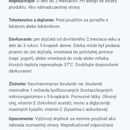
Nepoužívajte:
U detí do 2 mesiacov. Pri alergii na zložky
produktu. Ako náhradu pestrej stravy.
Tehotenstvo a dojčenie:
Pred použitím sa poraďte s
lekárom alebo lekárnikom.
Dávkovanie:
pre dojčatá od dovŕšeného 2.mesiaca veku a
deti do 3 rokov: 5 kvapiek denne. Dávka môže byť podaná
priamo do úst dojčaťa, vmiešaná do polotuhej potravy
(napr. jogurt), alebo vmiešaná do vody alebo mlieka,
ktorých teplota nepresahuje 37°C. Dodržujte doporučené
dávkovanie!
Zloženie:
Saccharomyces boulardii var. boulardii
minimálne 1 miliarda lyofilizovaných životaschopných
mikroorganizmov v 5 kvapkách. Pomocné látky: Olivový
olej, vitamín E (tokoferol acetát), mono a diglyceridy
mastných kyselín, vitamín C (kyselina L-askorbová)
Upozornenie:
Výživový doplnok sa nesmie používať ako
náhrada rozmanitej stravy. Neprekračovať odporúčanú