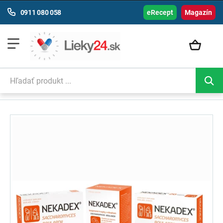
0911 080 058
eRecept
Magazín