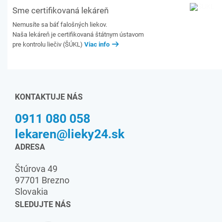
Sme certifikovaná lekáreň
Nemusíte sa báť falošných liekov.
Naša lekáreň je certifikovaná štátnym ústavom
pre kontrolu liečiv (ŠÚKL)
Viac info
KONTAKTUJE NÁS
0911 080 058
lekaren@lieky24.sk
ADRESA
Štúrova 49
97701 Brezno
Slovakia
SLEDUJTE NÁS