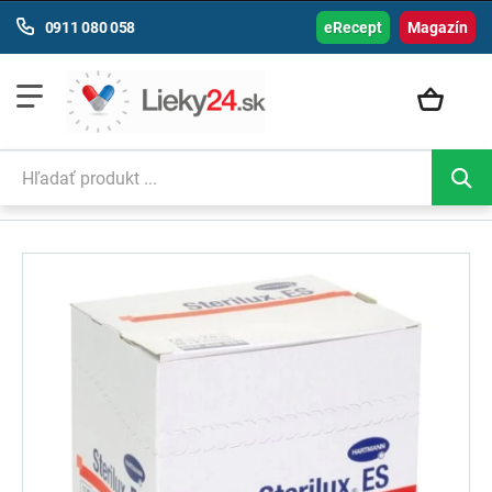
0911 080 058
eRecept
Magazín