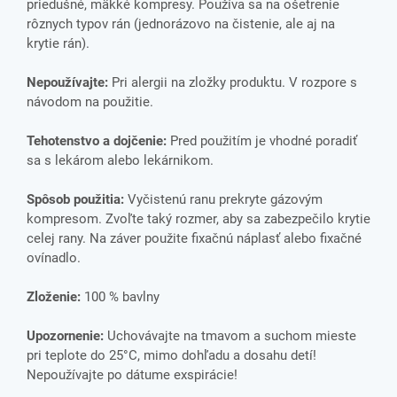
priedušné, mäkké kompresy. Používa sa na ošetrenie
rôznych typov rán (jednorázovo na čistenie, ale aj na
krytie rán).
Nepoužívajte:
Pri alergii na zložky produktu. V rozpore s
návodom na použitie.
Tehotenstvo a dojčenie:
Pred použitím je vhodné poradiť
sa s lekárom alebo lekárnikom.
Spôsob použitia:
Vyčistenú ranu prekryte gázovým
kompresom. Zvoľte taký rozmer, aby sa zabezpečilo krytie
celej rany. Na záver použite fixačnú náplasť alebo fixačné
ovínadlo.
Zloženie:
100 % bavlny
Upozornenie:
Uchovávajte na tmavom a suchom mieste
pri teplote do 25°C, mimo dohľadu a dosahu detí!
Nepoužívajte po dátume exspirácie!