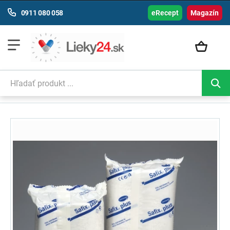
0911 080 058
eRecept
Magazín