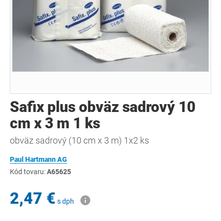
Safix plus obväz sadrový 10
cm x 3 m 1 ks
obväz sadrový (10 cm x 3 m) 1x2 ks
Paul Hartmann AG
Kód tovaru:
A65625
2,47 €
s dph