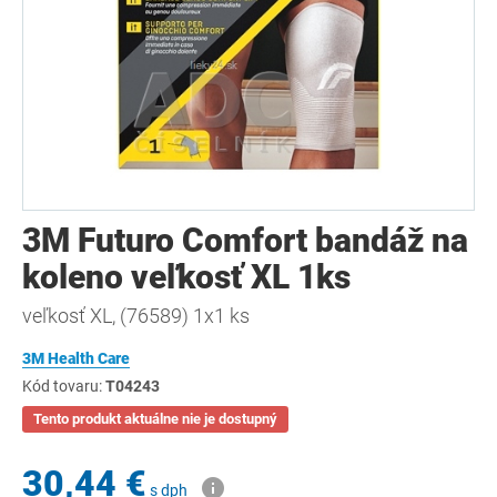
3M Futuro Comfort bandáž na
koleno veľkosť XL 1ks
veľkosť XL, (76589) 1x1 ks
3M Health Care
Kód tovaru:
T04243
Tento produkt aktuálne nie je dostupný
30,44 €
s dph