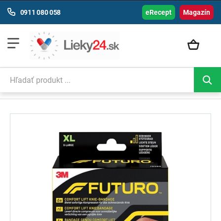
0911 080 058
eRecept
Magazín