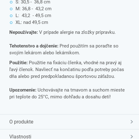
S: 30,5 - 36,8 cm
M: 36,8 - 43,2 cm
L: 43,2 - 49,5 cm
XL: nad 49,5 cm
Nepoužívajte:
V prípade alergie na zložky prípravku.
Tehotenstvo a dojčenie:
Pred použitím sa poraďte so
svojím lekárom alebo lekárnikom.
Použitie:
Použitie na fixáciu členka, vhodné na pravý aj
ľavý členok.
Navliecť na končatinu podľa potreby počas
dňa alebo pred predpokladanou športovou záťažou.
Upozornenie:
Uchovávajte na tmavom a suchom mieste
pri teplote do 25°C, mimo dohľadu a dosahu detí!
O produkte
Vlastnosti