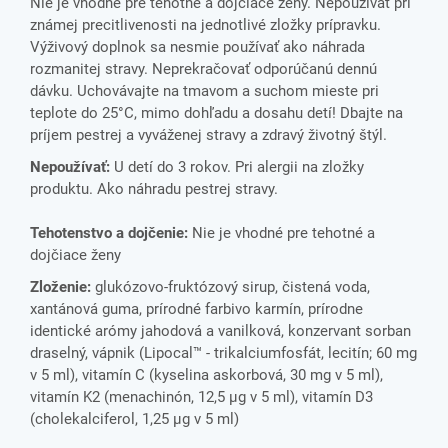
Nie je vhodné pre tehotné a dojčiace ženy. Nepoužívať pri
známej precitlivenosti na jednotlivé zložky prípravku.
Výživový doplnok sa nesmie používať ako náhrada
rozmanitej stravy. Neprekračovať odporúčanú dennú
dávku. Uchovávajte na tmavom a suchom mieste pri
teplote do 25°C, mimo dohľadu a dosahu detí! Dbajte na
príjem pestrej a vyváženej stravy a zdravý životný štýl.
Nepoužívať:
U detí do 3 rokov. Pri alergii na zložky
produktu. Ako náhradu pestrej stravy.
Tehotenstvo a dojčenie:
Nie je vhodné pre tehotné a
dojčiace ženy
Zloženie:
glukózovo-fruktózový sirup, čistená voda,
xantánová guma, prírodné farbivo karmín, prírodne
identické arómy jahodová a vanilková, konzervant sorban
draselný, vápnik (Lipocal™ - trikalciumfosfát, lecitín; 60 mg
v 5 ml), vitamín C (kyselina askorbová, 30 mg v 5 ml),
vitamín K2 (menachinón, 12,5 µg v 5 ml), vitamín D3
(cholekalciferol, 1,25 µg v 5 ml)