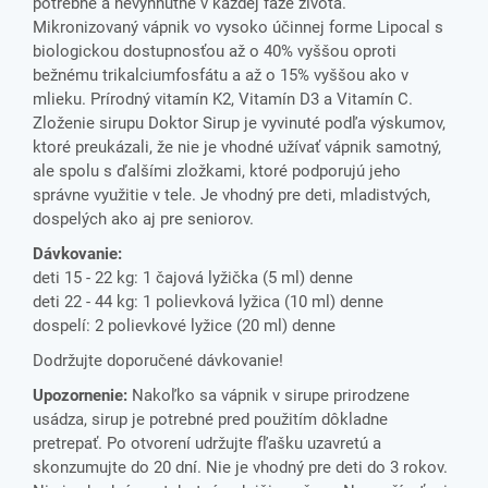
potrebné a nevyhnutné v každej fáze života.
Mikronizovaný vápnik vo vysoko účinnej forme Lipocal s
biologickou dostupnosťou až o 40% vyššou oproti
bežnému trikalciumfosfátu a až o 15% vyššou ako v
mlieku. Prírodný vitamín K2, Vitamín D3 a Vitamín C.
Zloženie sirupu Doktor Sirup je vyvinuté podľa výskumov,
ktoré preukázali, že nie je vhodné užívať vápnik samotný,
ale spolu s ďalšími zložkami, ktoré podporujú jeho
správne využitie v tele. Je vhodný pre deti, mladistvých,
dospelých ako aj pre seniorov.
Dávkovanie:
deti 15 - 22 kg: 1 čajová lyžička (5 ml) denne
deti 22 - 44 kg: 1 polievková lyžica (10 ml) denne
dospelí: 2 polievkové lyžice (20 ml) denne
Dodržujte doporučené dávkovanie!
Upozornenie:
Nakoľko sa vápnik v sirupe prirodzene
usádza, sirup je potrebné pred použitím dôkladne
pretrepať. Po otvorení udržujte fľašku uzavretú a
skonzumujte do 20 dní. Nie je vhodný pre deti do 3 rokov.