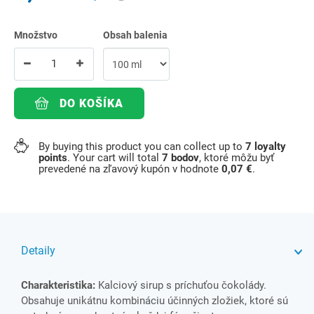
Množstvo
Obsah balenia
DO KOŠÍKA
By buying this product you can collect up to
7
loyalty
points
. Your cart will total
7
bodov
, ktoré môžu byť
prevedené na zľavový kupón v hodnote
0,07 €
.
Detaily
Charakteristika:
Kalciový sirup s príchuťou čokolády.
Obsahuje unikátnu kombináciu účinných zložiek, ktoré sú