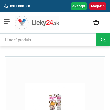
0911 080 058
eRecept
Magazín