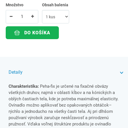
Množstvo
Obsah balenia
DO KOŠÍKA
Detaily
Charakteristika:
Peha-fix je určené na fixačné obväzy
všetkých druhov, najmä v oblasti kĺbov a na kónických a
oblých častiach tela, kde je potreba maximálnej elasticity.
Ovínadlo možno aplikovať bez opakovaných obtáčok–
rýchlo a jednoducho na všetky časti tela. Aj pri dlhšom
používaní výrobok zaručuje neskĺzavosť a prirodzenú
pružnosť. Vďaka voľnej štruktúre produktu je ovínadlo