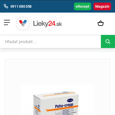
0911 080 058
eRecept
Magazín