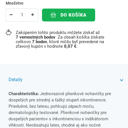
Množstvo
DO KOŠÍKA
Zakúpením tohto produktu môžete získať až
7
vernostných bodov
. Za obsah košíka získate
celkovo
7
bodov
, ktoré môžu byť prevedené na
zľavový kupón v hodnote
0,07 €
.
Detaily
Charakteristika:
Jednorazové plienkové nohavičky pre
dospelých pre stredný a ťažký stupeň inkontinencie.
Priedušné, bez latexu, pohlcujú zápach moču,
dermatologicky testované. Plienkové nohavičky pre
dospelých pacientov s inkontinenciou s indikátorom
vlhkosti. Neobsahujú latex, vhodné aj ako nočné