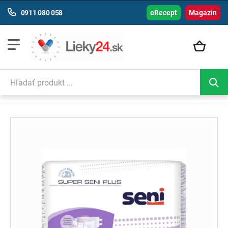
0911 080 058
eRecept
Magazín