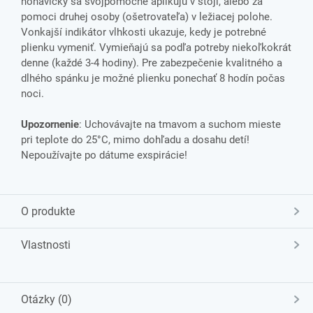
nohavičky sa svojpomocne aplikujú v stoji, alebo za
pomoci druhej osoby (ošetrovateľa) v ležiacej polohe.
Vonkajší indikátor vlhkosti ukazuje, kedy je potrebné
plienku vymeniť. Vymieňajú sa podľa potreby niekoľkokrát
denne (každé 3-4 hodiny). Pre zabezpečenie kvalitného a
dlhého spánku je možné plienku ponechať 8 hodín počas
noci.
Upozornenie
: Uchovávajte na tmavom a suchom mieste
pri teplote do 25°C, mimo dohľadu a dosahu detí!
Nepoužívajte po dátume exspirácie!
O produkte
Vlastnosti
Otázky (0)