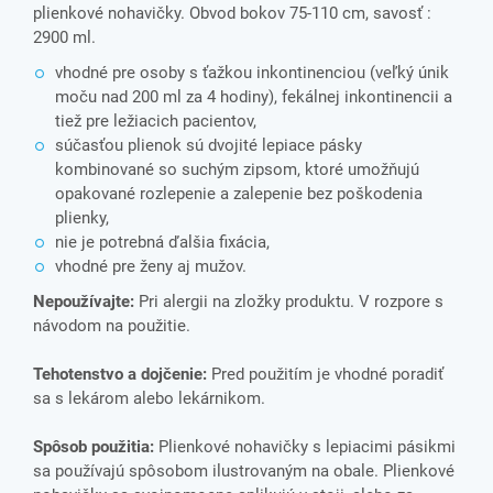
plienkové nohavičky. Obvod bokov 75-110 cm, savosť :
2900 ml.
vhodné pre osoby s ťažkou inkontinenciou (veľký únik
moču nad 200 ml za 4 hodiny), fekálnej inkontinencii a
tiež pre ležiacich pacientov,
súčasťou plienok sú dvojité lepiace pásky
kombinované so suchým zipsom, ktoré umožňujú
opakované rozlepenie a zalepenie bez poškodenia
plienky,
nie je potrebná ďalšia fixácia,
vhodné pre ženy aj mužov.
Nepoužívajte:
Pri alergii na zložky produktu. V rozpore s
návodom na použitie.
Tehotenstvo a dojčenie:
Pred použitím je vhodné poradiť
sa s lekárom alebo lekárnikom.
Spôsob použitia:
Plienkové nohavičky s lepiacimi pásikmi
sa používajú spôsobom ilustrovaným na obale. Plienkové