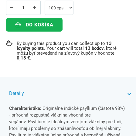
DO KOŠÍKA
By buying this product you can collect up to
13
loyalty points
. Your cart will total
13
bodov
, ktoré
môžu byť prevedené na zľavový kupón v hodnote
0,13 €
.
Detaily
Charakteristika:
Originálne indické psyllium (čistota 98%)
- prírodná rozpustná vláknina vhodná pre
vegánov. Psyllium je ideálnym zdrojom vlákniny pre ľudí,
ktorí majú problémy so znášanlivosťou obilnej vlákniny.
Psyllium je vláknina úplne prírodná a bezpečná, užívaná