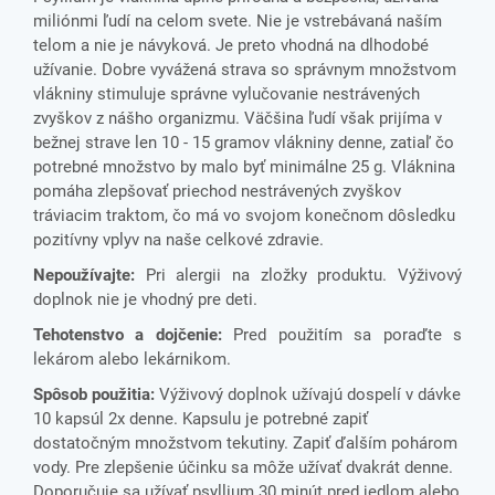
miliónmi ľudí na celom svete. Nie je vstrebávaná naším
telom a nie je návyková. Je preto vhodná na dlhodobé
užívanie. Dobre vyvážená strava so správnym množstvom
vlákniny stimuluje správne vylučovanie nestrávených
zvyškov z nášho organizmu. Väčšina ľudí však prijíma v
bežnej strave len 10 - 15 gramov vlákniny denne, zatiaľ čo
potrebné množstvo by malo byť minimálne 25 g. Vláknina
pomáha zlepšovať priechod nestrávených zvyškov
tráviacim traktom, čo má vo svojom konečnom dôsledku
pozitívny vplyv na naše celkové zdravie.
Nepoužívajte:
Pri alergii na zložky produktu.
Výživový
doplnok nie je vhodný pre deti.
Tehotenstvo a dojčenie:
Pred použitím sa poraďte s
lekárom alebo lekárnikom.
Spôsob
použitia:
Výživový doplnok užívajú dospelí v dávke
10 kapsúl 2x denne. Kapsulu je potrebné zapiť
dostatočným množstvom tekutiny. Zapiť ďalším pohárom
vody. Pre zlepšenie účinku sa môže užívať dvakrát denne.
Doporučuje sa užívať psyllium 30 minút pred jedlom alebo