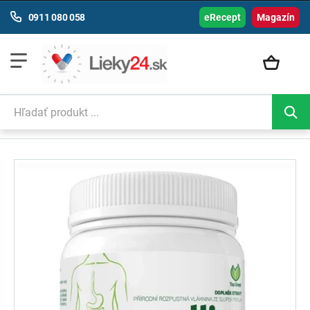
0911 080 058
eRecept
Magazín