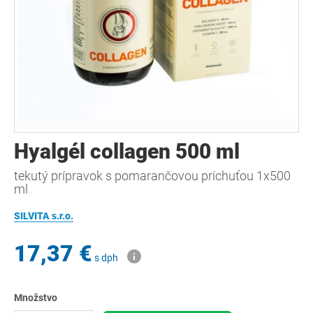
Hyalgél collagen 500 ml
tekutý prípravok s pomarančovou príchuťou 1x500
ml
SILVITA s.r.o.
17,37 €
s dph
Množstvo