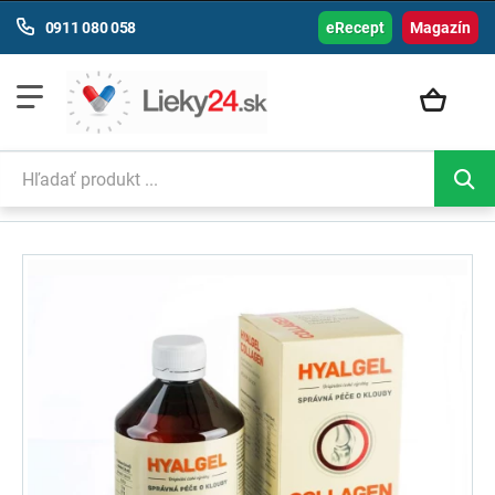
0911 080 058
eRecept
Magazín