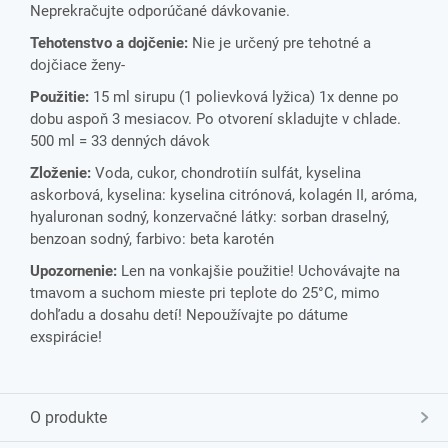
Neprekračujte odporúčané dávkovanie.
Tehotenstvo a dojčenie:
Nie je určený pre tehotné a
dojčiace ženy-
Použitie:
15 ml sirupu (1 polievková lyžica) 1x denne po
dobu aspoň 3 mesiacov. Po otvorení skladujte v chlade.
500 ml = 33 denných dávok
Zloženie:
Voda, cukor, chondrotiín sulfát, kyselina
askorbová, kyselina: kyselina citrónová, kolagén II, aróma,
hyaluronan sodný, konzervačné látky: sorban draselný,
benzoan sodný, farbivo: beta karotén
Upozornenie:
Len na vonkajšie použitie! Uchovávajte na
tmavom a suchom mieste pri teplote do 25°C, mimo
dohľadu a dosahu detí! Nepoužívajte po dátume
exspirácie!
O produkte