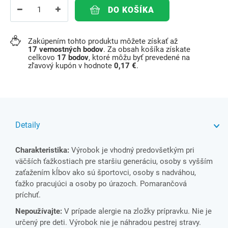
DO KOŠÍKA
Zakúpením tohto produktu môžete získať až
17
vernostných bodov
. Za obsah košíka získate
celkovo
17
bodov
, ktoré môžu byť prevedené na
zľavový kupón v hodnote
0,17 €
.
Detaily
Charakteristika:
Výrobok je vhodný predovšetkým pri
väčších ťažkostiach pre staršiu generáciu, osoby s vyšším
zaťažením kĺbov ako sú športovci, osoby s nadváhou,
ťažko pracujúci a osoby po úrazoch. Pomarančová
príchuť.
Nepoužívajte:
V prípade alergie na zložky prípravku. Nie je
určený pre deti. Výrobok nie je náhradou pestrej stravy.