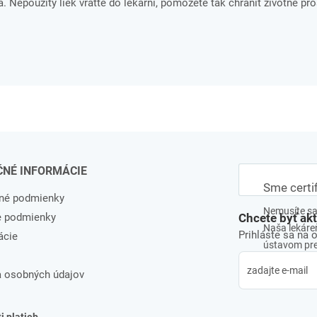
. Nepoužitý liek vráťte do lekárni, pomôžete tak chrániť životné pro
ČNÉ INFORMÁCIE
Sme certi
né podmienky
Nemusíte sa 
e podmienky
Chcete byť ak
Naša lekáreň
Prihláste sa na 
ácie
ústavom pre 
 osobných údajov