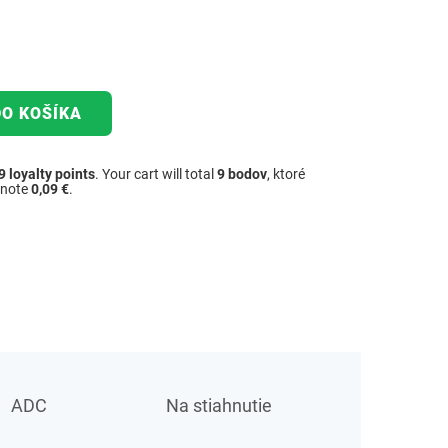
DO KOŠÍKA
9
loyalty points
. Your cart will total
9
bodov
, ktoré
dnote
0,09 €
.
ADC
Na stiahnutie