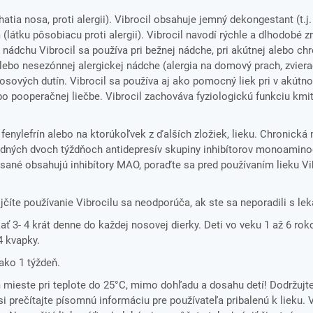
tia nosa, proti alergii). Vibrocil obsahuje jemný dekongestant (t.j.
(látku pôsobiacu proti alergii). Vibrocil navodí rýchle a dlhodobé 
 nádchu Vibrocil sa používa pri bežnej nádche, pri akútnej alebo ch
lebo nesezónnej alergickej nádche (alergia na domový prach, zvierac
osových dutín. Vibrocil sa používa aj ako pomocný liek pri v akútn
o pooperačnej liečbe. Vibrocil zachováva fyziologickú funkciu kmi
fenylefrín alebo na ktorúkoľvek z ďalších zložiek, lieku. Chronická
osledných dvoch týždňoch antidepresív skupiny inhibítorov monoamino
písané obsahujú inhibítory MAO, poraďte sa pred používaním lieku Vi
jčíte používanie Vibrocilu sa neodporúča, ak ste sa neporadili s le
 3- 4 krát denne do každej nosovej dierky. Deti vo veku 1 až 6 roko
4 kvapky.
 ako 1 týždeň.
ieste pri teplote do 25°C, mimo dohľadu a dosahu detí! Dodržujt
i prečítajte písomnú informáciu pre používateľa pribalenú k lieku. 