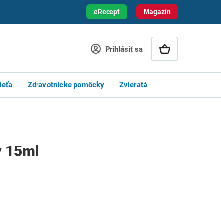
eRecept
Magazín
Prihlásiť sa
ieťa
Zdravotnícke pomôcky
Zvieratá
y 15ml