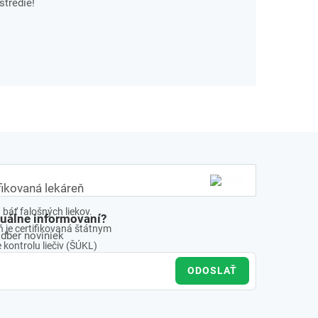
stredie!
fikovaná lekáreň
báť falošných liekov.
tuálne informovaní?
 je certifikovaná štátnym
odber noviniek
kontrolu liečiv (ŠÚKL)
ODOSLAŤ