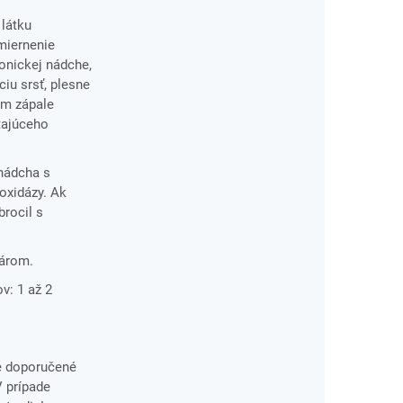
 látku
zmiernenie
ronickej nádche,
iu srsť, plesne
om zápale
tajúceho
 nádcha s
oxidázy. Ak
brocil s
károm.
v: 1 až 2
e doporučené
V prípade