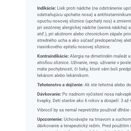
Indikácie:
Liek proti nádche (na odstránenie upcha
odstraňujúcu upchatie nosa) a antihistaminikum 
opuchu nosovej sliznice (upchatý nos) a zmierni
pri sezónnej alergickej nádche (senná nádcha) a
atď.), pri akútnom alebo chronickom zápale prin
stredného ucha a ako súčasť predoperačnej aleb
riasinkového epitelu nosovej sliznice.
Kontraindikácie:
Alergia na dimetindén maleát a 
atrofiou sliznice. Užívanie, resp. užívanie v p
máte pochybností, či lieky, ktoré vám boli pred
lekárom alebo lekárnikom.
Tehotenstvo a dojčenie:
Ak ste tehotná alebo do
Dávkovanie:
Po riadnom vyčistení nosa nakvapkať
kvapky. Deti staršie ako 6 rokov a dospelí: 3 až 
Vibrocil by sa nemal nepretržite používať dlhšie
Upozornenie:
Uchovávajte na tmavom a suchom m
dávkovanie a terapeutický režim. Pred použitím s