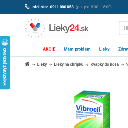
Infolinka:
0911 080 058
(po - pia: 8:00 - 16:00)
AKCIE
Mám problém
Lieky
Zdra
Lieky
Lieky na chrípku
Kvapky do nosa
V