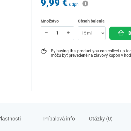
9,99 €
s dph
Množstvo
Obsah balenia
By buying this product you can collect up to
môžu byť prevedené na zľavový kupón v ho
lastnosti
Príbalová info
Otázky (0)