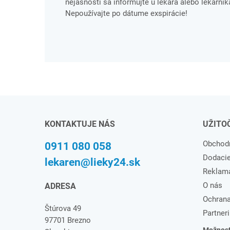
nejasností sa informujte u lekára alebo lekárnika
Nepoužívajte po dátume exspirácie!
KONTAKTUJE NÁS
UŽITO
Obchod
0911 080 058
Dodaci
lekaren@lieky24.sk
Reklam
O nás
ADRESA
Ochrana
Štúrova 49
Partneri
97701 Brezno