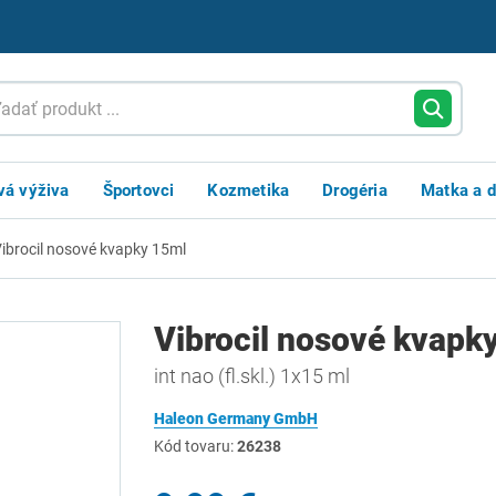
vá výživa
Športovci
Kozmetika
Drogéria
Matka a d
ibrocil nosové kvapky 15ml
Vibrocil nosové kvapk
int nao (fl.skl.) 1x15 ml
Haleon Germany GmbH
Kód tovaru:
26238