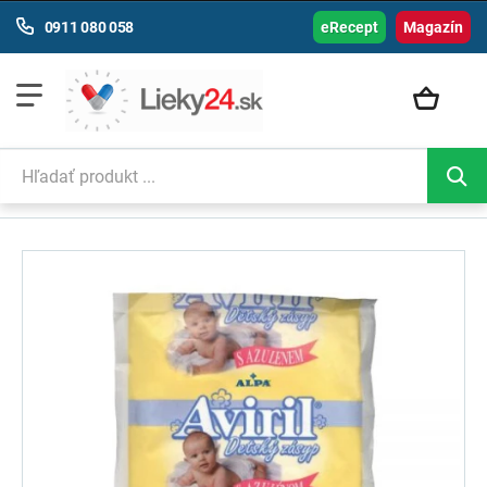
0911 080 058
eRecept
Magazín