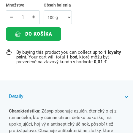
Množstvo
Obsah balenia
DO KOŠÍKA
By buying this product you can collect up to
1
loyalty
point
. Your cart will total
1
bod
, ktoré môžu byť
prevedené na zľavový kupón v hodnote
0,01 €
.
Detaily
Charakteristika:
Zásyp obsahuje azulén, éterický olej z
rumančeka, ktorý účinne chráni detskú pokožku, má
upokojujúci, hojivý a antiseptický účinok, pôsobí tiež
protizápalovo. Obsahuje antibakteriálne zložky, ktoré