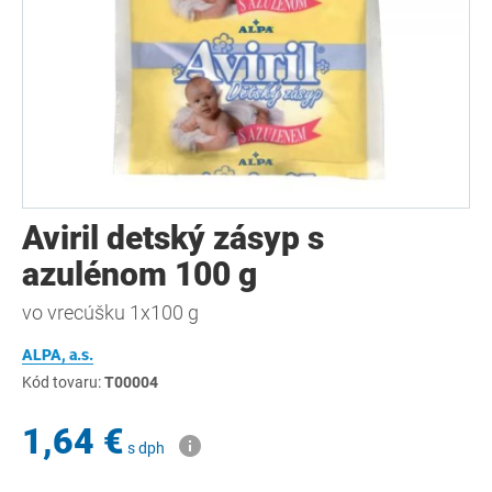
Aviril detský zásyp s
azulénom 100 g
vo vrecúšku 1x100 g
ALPA, a.s.
Kód tovaru:
T00004
1,64 €
s dph