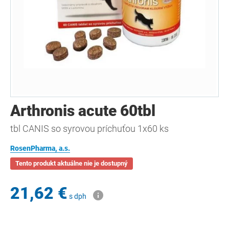
Arthronis acute 60tbl
tbl CANIS so syrovou príchuťou 1x60 ks
RosenPharma, a.s.
Tento produkt aktuálne nie je dostupný
21,62 €
s dph