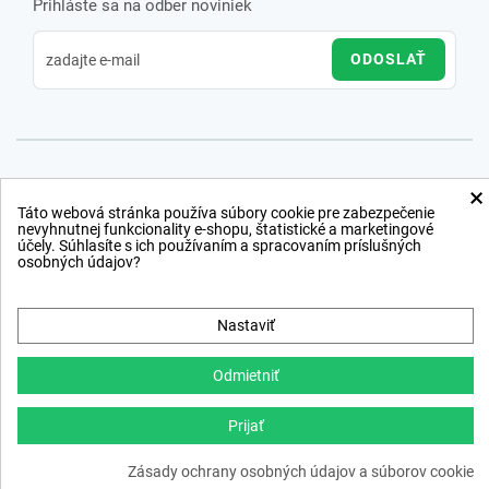
Prihláste sa na odber noviniek
ODOSLAŤ
×
Táto webová stránka používa súbory cookie pre zabezpečenie
nevyhnutnej funkcionality e-shopu, štatistické a marketingové
účely. Súhlasíte s ich používaním a spracovaním príslušných
osobných údajov?
Nastaviť
Odmietniť
Prijať
Copyright © 2012 − 2026
Zásady ochrany osobných údajov a súborov cookie
webdesign
,
ppc
›
netsuccess.sk