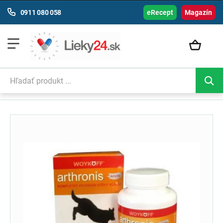
0911 080 058
eRecept
Magazín