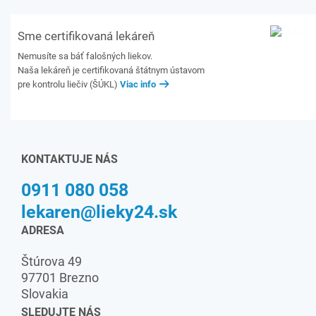
Sme certifikovaná lekáreň
Nemusíte sa báť falošných liekov.
Naša lekáreň je certifikovaná štátnym ústavom
pre kontrolu liečiv (ŠÚKL)
Viac info
KONTAKTUJE NÁS
0911 080 058
lekaren@lieky24.sk
ADRESA
Štúrova 49
97701 Brezno
Slovakia
SLEDUJTE NÁS