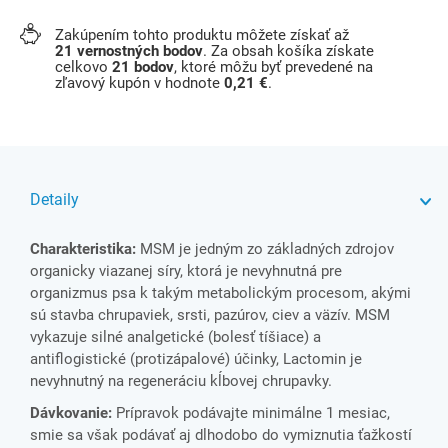
Zakúpením tohto produktu môžete získať až
21
vernostných bodov
. Za obsah košíka získate
celkovo
21
bodov
, ktoré môžu byť prevedené na
zľavový kupón v hodnote
0,21 €
.
Detaily
Charakteristika:
MSM je jedným zo základných zdrojov
organicky viazanej síry, ktorá je nevyhnutná pre
organizmus psa k takým metabolickým procesom, akými
sú stavba chrupaviek, srsti, pazúrov, ciev a väzív. MSM
vykazuje silné analgetické (bolesť tíšiace) a
antiflogistické (protizápalové) účinky, Lactomin je
nevyhnutný na regeneráciu kĺbovej chrupavky.
Dávkovanie:
Prípravok podávajte minimálne 1 mesiac,
smie sa však podávať aj dlhodobo do vymiznutia ťažkostí