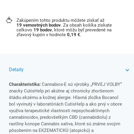
Zakúpením tohto produktu môžete získať až
19
vernostných bodov
. Za obsah košíka získate
celkovo
19
bodov
, ktoré môžu byť prevedené na
zľavový kupón v hodnote
0,19 €
.
Detaily
Charakteristika:
Cannabiox-E sú výrobky „PRVEJ VOLBY“
znacky CutisHelp pri akútne aj chronicky zhoršenom
štádiu ekzému a kožnej alergie. Hlavná zložka Bocanol
bol vyvinutý v laboratóriách CutisHelp a ako prvý v obore
využíva terapeutické vlastnosti nepsychoaktívnych
cannabinoidov, predovšetkým CBD (cannabidiolu) z
rastliny konope Cannabis sativa, ktoré sú známe svojim
pôsobením na EKZEMATICKÚ (atopickú) a