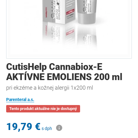
CutisHelp Cannabiox-E
AKTÍVNE EMOLIENS 200 ml
pri ekzéme a kožnej alergii 1x200 ml
Parenteral a.s.
Tento produkt aktuálne nie je dostupný
19,79 €
s dph