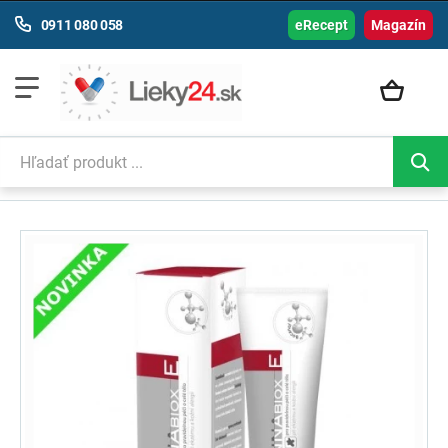
0911 080 058
eRecept
Magazín