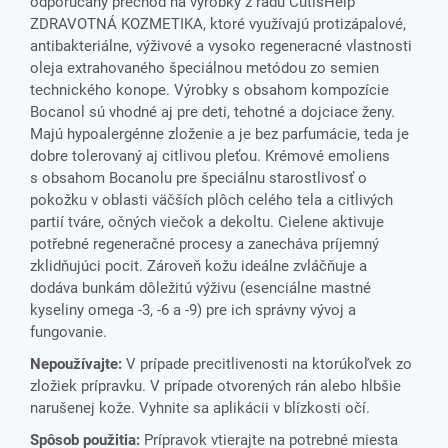
odporúcaný prechod na výrobky z radu CutisHelp
ZDRAVOTNÁ KOZMETIKA, ktoré využívajú protizápalové,
antibakteriálne, výživové a vysoko regeneracné vlastnosti
oleja extrahovaného špeciálnou metódou zo semien
technického konope. Výrobky s obsahom kompozície
Bocanol sú vhodné aj pre deti, tehotné a dojciace ženy.
Majú hypoalergénne zloženie a je bez parfumácie, teda je
dobre tolerovaný aj citlivou pleťou. Krémové emoliens
s obsahom Bocanolu pre špeciálnu starostlivosť o
pokožku v oblasti väčších plôch celého tela a citlivých
partií tváre, očných viečok a dekoltu. Cielene aktivuje
potřebné regeneračné procesy a zanecháva príjemný
zklidňujúci pocit. Zároveň kožu ideálne zvláčňuje a
dodáva bunkám dôležitú výživu (esenciálne mastné
kyseliny omega -3, -6 a -9) pre ich správny vývoj a
fungovanie.
Nepoužívajte:
V prípade precitlivenosti na ktorúkoľvek zo
zložiek prípravku. V prípade otvorených rán alebo hlbšie
narušenej kože. Vyhnite sa aplikácii v blízkosti očí.
Spôsob použitia:
Prípravok vtierajte na potrebné miesta