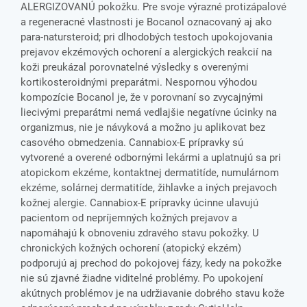
ALERGIZOVANÚ pokožku. Pre svoje výrazné protizápalové
a regeneracné vlastnosti je Bocanol oznacovaný aj ako
para-natursteroid; pri dlhodobých testoch upokojovania
prejavov ekzémových ochorení a alergických reakcií na
koži preukázal porovnatelné výsledky s overenými
kortikosteroidnými preparátmi. Nespornou výhodou
kompozície Bocanol je, že v porovnaní so zvycajnými
liecivými preparátmi nemá vedlajšie negatívne úcinky na
organizmus, nie je návyková a možno ju aplikovat bez
casového obmedzenia. Cannabiox-E prípravky sú
vytvorené a overené odbornými lekármi a uplatnujú sa pri
atopickom ekzéme, kontaktnej dermatitíde, numulárnom
ekzéme, solárnej dermatitíde, žihlavke a iných prejavoch
kožnej alergie. Cannabiox-E prípravky úcinne ulavujú
pacientom od nepríjemných kožných prejavov a
napomáhajú k obnoveniu zdravého stavu pokožky. U
chronických kožných ochorení (atopický ekzém)
podporujú aj prechod do pokojovej fázy, kedy na pokožke
nie sú zjavné žiadne viditelné problémy. Po upokojení
akútnych problémov je na udržiavanie dobrého stavu kože