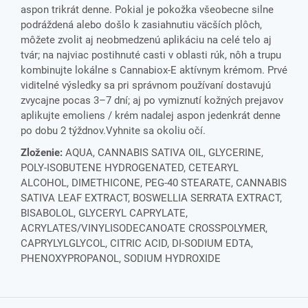
aspon trikrát denne. Pokial je pokožka všeobecne silne
podráždená alebo došlo k zasiahnutiu väcších plôch,
môžete zvolit aj neobmedzenú aplikáciu na celé telo aj
tvár; na najviac postihnuté casti v oblasti rúk, nôh a trupu
kombinujte lokálne s Cannabiox-E aktívnym krémom. Prvé
viditelné výsledky sa pri správnom používaní dostavujú
zvycajne pocas 3–7 dní; aj po vymiznutí kožných prejavov
aplikujte emoliens / krém nadalej aspon jedenkrát denne
po dobu 2 týždnov.Vyhnite sa okoliu očí.
Zloženie:
AQUA, CANNABIS SATIVA OIL, GLYCERINE,
POLY-ISOBUTENE HYDROGENATED, CETEARYL
ALCOHOL, DIMETHICONE, PEG-40 STEARATE, CANNABIS
SATIVA LEAF EXTRACT, BOSWELLIA SERRATA EXTRACT,
BISABOLOL, GLYCERYL CAPRYLATE,
ACRYLATES/VINYLISODECANOATE CROSSPOLYMER,
CAPRYLYLGLYCOL, CITRIC ACID, DI-SODIUM EDTA,
PHENOXYPROPANOL, SODIUM HYDROXIDE