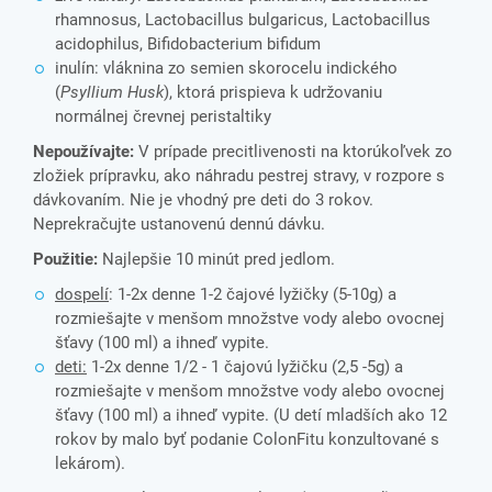
rhamnosus, Lactobacillus bulgaricus, Lactobacillus
acidophilus, Bifidobacterium bifidum
inulín: vláknina zo semien skorocelu indického
(
Psyllium Husk
), ktorá prispieva k udržovaniu
normálnej črevnej peristaltiky
Nepoužívajte:
V prípade precitlivenosti na ktorúkoľvek zo
zložiek prípravku, ako náhradu pestrej stravy, v rozpore s
dávkovaním. Nie je vhodný pre deti do 3 rokov.
Neprekračujte ustanovenú dennú dávku.
Použitie:
Najlepšie 10 minút pred jedlom.
dospelí
: 1-2x denne 1-2 čajové lyžičky (5-10g) a
rozmiešajte v menšom množstve vody alebo ovocnej
šťavy (100 ml) a ihneď vypite.
deti:
1-2x denne 1/2 - 1 čajovú lyžičku (2,5 -5g) a
rozmiešajte v menšom množstve vody alebo ovocnej
šťavy (100 ml) a ihneď vypite. (U detí mladších ako 12
rokov by malo byť podanie ColonFitu konzultované s
lekárom).