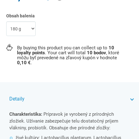
Obsah balenia
By buying this product you can collect up to
10
loyalty points
. Your cart will total
10
bodov
, ktoré
môžu byť prevedené na zľavový kupón v hodnote
0,10 €
.
Detaily
Charakteristika:
Prípravok je vyrobený z prírodných
zložiek. Užívanie zabezpečuje telu dostatočný príjem
vlákniny, probiotík. Obsahuje dve prírodné zložky:
živé kultúry: Lactobacillus plantarum, Lactobacillus