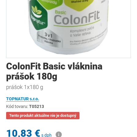
ColonFit Basic vláknina
prášok 180g
prášok 1x180 g
TOPNATUR s.r.o.
Kód tovaru:
T05213
Tento produkt aktuálne nie je dostupný
10,83 €
s dph