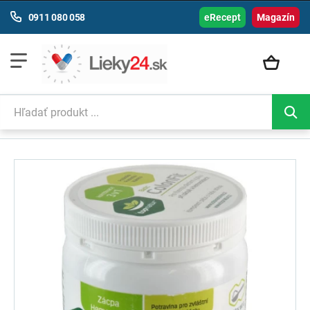
0911 080 058
eRecept
Magazín