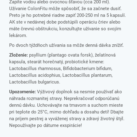
Zapite vodou alebo ovocnou šťavou (cca 200 ml).
Užívanie ColonFitu môže spôsobiť, že sa začnete dusiť.
Preto je ho potrebné riadne zapiť 200-250 ml na 5 kapsulí.
AK ste v nedávnej dobe podstúpili operáciu čriev alebo
máte črevnú obštrukciu, konzultujte užívanie so svojím
lekárom.
Po dvoch týždňoch užívania sa môže denná dávka znížiť.
Zloženie:
psyllium (plantago ovata forsk), želatínová
kapsula, stearát horečnatý, probiotické kmene:
Lactobacillus rhamnosus, Bifidobacterium bifidum,
Lactobacillus acidophius, Lactobacillus plantarum,
Lactobacillus bulgaricus.
Upozornenie:
Výživový doplnok sa nesmie používať ako
náhrada rozmanitej stravy. Neprekračovať odporúčanú
dennú dávku. Uchovávajte na tmavom a suchom mieste
pri teplote do 25°C, mimo dohľadu a dosahu detí! Dbajte
na príjem pestrej a vyváženej stravy a zdravý životný štýl.
Nepoužívajte po dátume exspirácie!